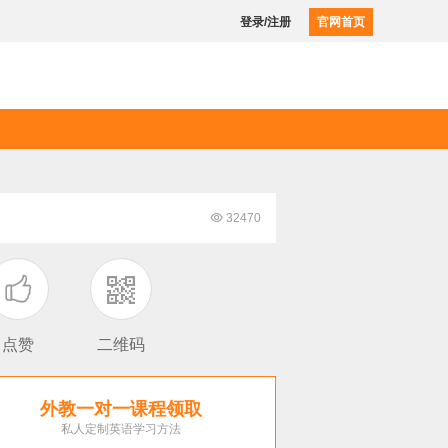
登录/注册
官网首页

32470

点赞
二维码
外教一对一课程领取
私人定制英语学习方法