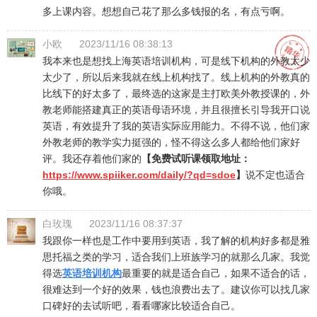
多上课内容。想想自己花了那么多钱报的名，有点亏啊。
小欧
2023/11/16 08:38:13
我本来也是想找上海英语培训机构，可是线下机构的外教太少
太少了，所以后来我就在线上机构找了。线上机构的外教真的
比线下的好太多了，最终选的这家是主打欧美外教授课的，外
教老师能搭建真正的英语母语环境，并且很擅长引导我开口说
英语，有效提升了我的英语实际应用能力。不得不说，他们家
外教老师的教学实力挺强的，怪不得这么多人都给他们家好
评。我还存着他们家的
【免费试听课领取地址：
https://www.spiiker.com/daily/?qd=sdoe
】
说不定也适合
你哦。
白玫瑰
2023/11/16 08:37:37
我跟你一样也是工作中要用到英语，我了解的机构好多都是雅
思托福之类的学习，适合我们上班族学习的就那么几家。我觉
得选
英语培训机构
最重要的就是适合自己，如果不适合的话，
很难达到一个好的效果，钱也浪费出去了。建议你可以找几家
口碑好的去试听吧，看看哪家比较适合自己。