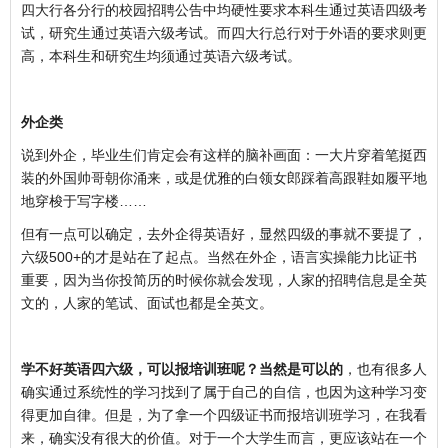
四大行各分行的校园招聘公告中均硬性要求本科生通过英语四级考
试，研究生通过英语六级考试。而四大行总行对于外语的要求则更
高，本科生和研究生均须通过英语六级考试。
外企类
说到外企，毕业生们肯定会有这样的脑补画面：一大片穿着笔挺西
装的外国帅哥朝你涌来，或是优雅的白领女郎踩着高跟鞋如履平地
地穿梭于写字楼……
但有一点可以确定，去外企得英语好，显然四级的事就不要提了，
六级500+的才是站在了起点。当然在外企，语言实操能力比证书
重要，因为当你投简历的时候你就会发现，人家的招聘信息是全英
文的，人家的笔试、面试也都是全英文。
学不好英语四六级，可以报培训班呢？当然是可以的
，也有很多人
确实通过系统性的学习找到了属于自己的自信，也因为这种学习变
得更加自律。但是，为了拿一个四级证书而报培训班学习，在我看
来，确实没有很大的价值。对于一个大学生而言，更应该站在一个