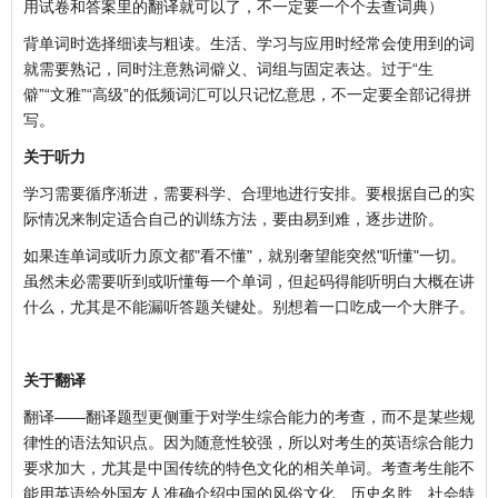
用试卷和答案里的翻译就可以了，不一定要一个个去查词典）
背单词时选择细读与粗读。生活、学习与应用时经常会使用到的词
就需要熟记，同时注意熟词僻义、词组与固定表达。过于“生
僻”“文雅”“高级”的低频词汇可以只记忆意思，不一定要全部记得拼
写。
关于听力
学习需要循序渐进，需要科学、合理地进行安排。要根据自己的实
际情况来制定适合自己的训练方法，要由易到难，逐步进阶。
如果连单词或听力原文都"看不懂"，就别奢望能突然"听懂"一切。
虽然未必需要听到或听懂每一个单词，但起码得能听明白大概在讲
什么，尤其是不能漏听答题关键处。别想着一口吃成一个大胖子。
关于翻译
翻译——翻译题型更侧重于对学生综合能力的考查，而不是某些规
律性的语法知识点。因为随意性较强，所以对考生的英语综合能力
要求加大，尤其是中国传统的特色文化的相关单词。考查考生能不
能用英语给外国友人准确介绍中国的风俗文化、历史名胜、社会特