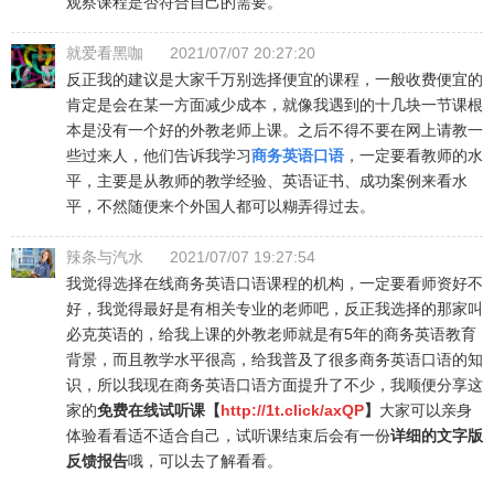
观察课程是否符合自己的需要。
就爱看黑咖
2021/07/07 20:27:20
反正我的建议是大家千万别选择便宜的课程，一般收费便宜的
肯定是会在某一方面减少成本，就像我遇到的十几块一节课根
本是没有一个好的外教老师上课。之后不得不要在网上请教一
些过来人，他们告诉我学习
商务英语口语
，一定要看教师的水
平，主要是从教师的教学经验、英语证书、成功案例来看水
平，不然随便来个外国人都可以糊弄得过去。
辣条与汽水
2021/07/07 19:27:54
我觉得选择在线商务英语口语课程的机构，一定要看师资好不
好，我觉得最好是有相关专业的老师吧，反正我选择的那家叫
必克英语的，给我上课的外教老师就是有5年的商务英语教育
背景，而且教学水平很高，给我普及了很多商务英语口语的知
识，所以我现在商务英语口语方面提升了不少，我顺便分享这
家的
免费在线试听课【
http://1t.click/axQP
】
大家可以亲身
体验看看适不适合自己，试听课结束后会有一份
详细的文字版
反馈报告
哦，可以去了解看看。