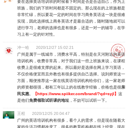
要在选择英语培训班的时候看下时间是否是合适自己，作为上
班族，我们的下班时间都是不固定的。那么现在的上班族都是
非常忙碌，所以要花一定的时间在学习商务英语这一块是很难
实现，因此选择线上商务英语才是最合适的，随时随地就可以
进行学习，老师的选择也是有很多，还是一对一的辅导，在学
习上有一定的针对性。
冲一哈
2020/12/27 15:02:21
广州是属于一线城市，消费水平高，特别是在天河附近的英语
培训机构，收费非常高，对于我们这一些上班族来说，在课程
收费上是很难支撑的起来。所以最好是选择在网上学习英语，
不仅价格便宜而且外教也有很多提供自己选择。说到师资这一
方面，顺便推荐这一家在线英语培训机构给你们，这一家老师
的师资都很强，都有三年以上的在线教学经验，价格也是很
亲
民实惠
。
【
https://www.spiiker.com/brand/?qd=syjl
】
这
是他们
免费领取试听课的地址
，不妨可以试听一下。
王程
2020/12/25 20:04:47
广州的英语培训机构有很多，看个人的需求，但是现在随着大
家的生活习惯都改变了，很多的教育机构都在线上经营，现在