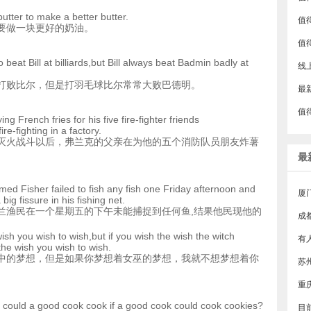
 butter to make a better butter.
要做一块更好的奶油。
beat Bill at billiards,but Bill always beat Badmin badly at
打败比尔，但是打羽毛球比尔常常大败巴德明。
最
ying French fries for his five fire-fighter friends
ire-fighting in a factory.
灭火战斗以后，弗兰克的父亲在为他的五个消防队员朋友炸薯
最
med Fisher failed to fish any fish one Friday afternoon and
厦
 big fissure in his fishing net.
兰渔民在一个星期五的下午未能捕捉到任何鱼,结果他民现他的
成
。
wish you wish to wish,but if you wish the wish the witch
the wish you wish to wish.
中的梦想，但是如果你梦想着女巫的梦想，我就不想梦想着你
could a good cook cook if a good cook could cook cookies?