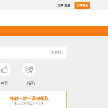
登录/注册
官网首页

38311

点赞
二维码
外教一对一课程领取
私人定制英语学习方法