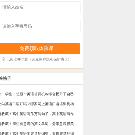



已阅读并同意《必克用户隐私保护协议》
关帖子
我大一学生，想报个英语培训机构综合提升下自己的能力，有同学推荐比价好的线上英语机构吗？
网上学英语口语好吗？哪家网上英语口语培训机构适合上班族？
值得收藏！高中英语写作万能句子，高中英语写作万能句有哪些？
值得收藏！简短有意境的英文单词，分享意境很美的单词。
值得收藏！高中英语固定搭配词组，有哪些搭配词组？