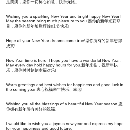
是美满，愿你一切称心如意，快乐无比。
Wishing you a sparkling New Year and bright happy New Year!
May the season bring much pleasure to you.愿你的新年光彩夺
目，愿你的新年灿烂辉煌!佳节快乐!
Hope all your New Year dreams come true!愿你所有的新年想都
成真!
New Year time is here. I hope you have a wonderful New Year.
May every day hold happy hours for you.新年来临，祝新年快
乐，愿你时时刻刻幸福欢乐!
Warm greetings and best wishes for happiness and good luck in
the coming year.衷心祝福来年快乐、幸运!
Wishing you all the blessings of a beautiful New Year season.愿
你拥有新年所有美好的祝福。
I would like to wish you a joyous new year and express my hope
for your happiness and good future.