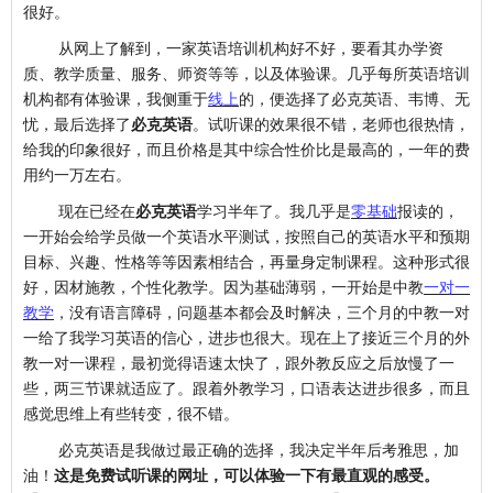
很好。
从网上了解到，一家英语培训机构好不好，要看其办学资
质、教学质量、服务、师资等等，以及体验课。几乎每所英语培训
机构都有体验课，我侧重于
线上
的，便选择了必克英语、韦博、无
忧，最后选择了
必克英语
。试听课的效果很不错，老师也很热情，
给我的印象很好，而且价格是其中综合性价比是最高的，一年的费
用约一万左右。
现在已经在
必克英语
学习半年了。我几乎是
零基础
报读的，
一开始会给学员做一个英语水平测试，按照自己的英语水平和预期
目标、兴趣、性格等等因素相结合，再量身定制课程。这种形式很
好，因材施教，个性化教学。因为基础薄弱，一开始是中教
一对一
教学
，没有语言障碍，问题基本都会及时解决，三个月的中教一对
一给了我学习英语的信心，进步也很大。现在上了接近三个月的外
教一对一课程，最初觉得语速太快了，跟外教反应之后放慢了一
些，两三节课就适应了。跟着外教学习，口语表达进步很多，而且
感觉思维上有些转变，很不错。
必克英语是我做过最正确的选择，我决定半年后考雅思，加
油！
这是免费试听课的网址，可以体验一下有最直观的感受。