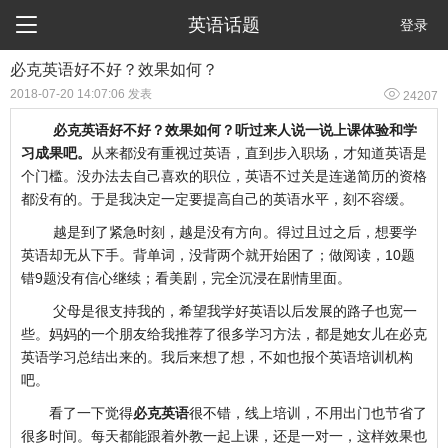

英语话题
登录
必克英语好不好？效果如何？

2018-07-20 14:07:06 发表
24207
必克英语好不好？效果如何？听过来人说一说上课体验和学
习成果吧。
从来都没有重视过英语，直到步入职场，才知道英语是
个门槛。没办法去自己喜欢的职位，英语不过关是连递简历的资格
都没有的。于是我决定一定要提高自己的英语水平，刻不容缓。
越是到了紧急时刻，越是没有方向。得过且过之后，想要学
英语却无从下手。背单词，没背两个就开始困了；做阅读，10题
错9题没有信心继续；看美剧，完全沉浸在剧情里面。
父母是很支持我的，希望我学好英语以后发展的路子也宽一
些。妈妈的一个朋友给我推荐了很多学习方法，都是她女儿在必克
英语学习总结出来的。我后来想了想，不如也报个英语培训机构
吧。
看了一下觉得
必克英语
很不错，线上培训，不用出门也节省了
很多时间。每天都能跟着外教一起上课，还是一对一，这样效果也