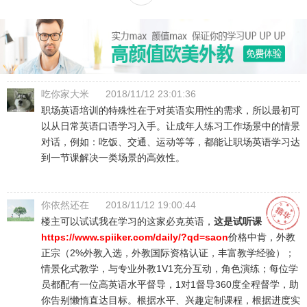
吃你家大米
2018/11/12 23:01:36
职场英语培训的特殊性在于对英语实用性的需求，所以最初可
以从日常英语口语学习入手。让成年人练习工作场景中的情景
对话，例如：吃饭、交通、运动等等，都能让职场英语学习达
到一节课解决一类场景的高效性。
你依然还在
2018/11/12 19:00:44
楼主可以试试我在学习的这家必克英语，
这是试听课
https://www.spiiker.com/daily/?qd=saon
价格中肯，外教
正宗（2%外教入选，外教国际资格认证，丰富教学经验）；
情景化式教学，与专业外教1V1充分互动，角色演练；每位学
员都配有一位高英语水平督导，1对1督导360度全程督学，助
你告别懒惰直达目标。根据水平、兴趣定制课程，根据进度实