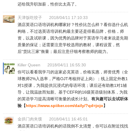
还给我升职加薪，性价比太高了。
天津饭吃饺子
2018/04/11 17:10:33
酒店英语口语培训机构哪家好？性价比怎么样？看你选什么机
构咯，不过选英语培训机构最主要还是得看品牌，价格，师
资，以及试听课，因为优秀的品牌对于英语学习者来说是先期
质量的保证；还需要注意学校选用的教材，课程设置，然
后“货比三家”衡量；最后注意仔细考察教师的能力。
Killer Queen
2018/04/11 16:55:30
你可以看看我学习的这家必克英语，价格实惠，师资优秀（全
球教师2%入选率，严格OJT考核持证上岗）；线上固定外教1
对1授课，为我提供沉浸式的母语环境；课后还有助教1对1辅
导，让我温故而知新。基于CEFR的16级英语级别体系，为我
的英语学习提高清晰可衡量的成长计划。
有兴趣可以去试听体
验【
https://www.spiiker.com/daily/?qd=jojo
】
金拱门肉夹馍
2018/04/11 16:45:01
酒店英语口语培训机构的话我倒不太清楚，你可以在附近找找