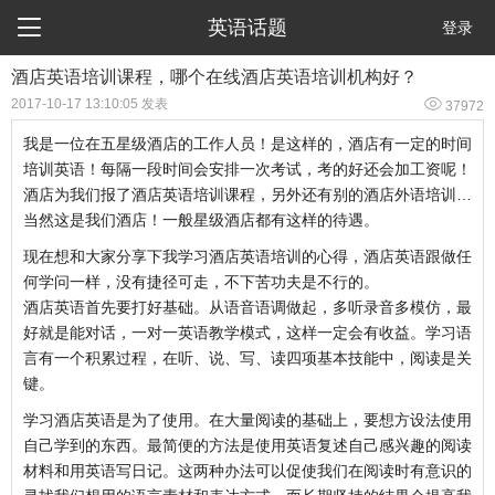

英语话题
登录
酒店英语培训课程，哪个在线酒店英语培训机构好？

2017-10-17 13:10:05 发表
37972
我是一位在五星级酒店的工作人员！是这样的，酒店有一定的时间
培训英语！每隔一段时间会安排一次考试，考的好还会加工资呢！
酒店为我们报了酒店英语培训课程，另外还有别的酒店外语培训…
当然这是我们酒店！一般星级酒店都有这样的待遇。
现在想和大家分享下我学习酒店英语培训的心得，酒店英语跟做任
何学问一样，没有捷径可走，不下苦功夫是不行的。
酒店英语首先要打好基础。从语音语调做起，多听录音多模仿，最
好就是能对话，一对一英语教学模式，这样一定会有收益。学习语
言有一个积累过程，在听、说、写、读四项基本技能中，阅读是关
键。
学习酒店英语是为了使用。在大量阅读的基础上，要想方设法使用
自己学到的东西。最简便的方法是使用英语复述自己感兴趣的阅读
材料和用英语写日记。这两种办法可以促使我们在阅读时有意识的