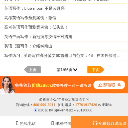
英语写作：blue moon 不是蓝月亮
高考英语写作预测案例：微信
高考英语写作预测案例篇：低头族！
英语书面写作：新冠病毒疫情应对措施
英语书面写作：介绍钟南山
写作练习 | 英语写作高分范文60篇题目与范文：46 - 在国外旅游时的礼仪
上页
第
1
/66页
下页
必克英语-17年专业定制英语学习
咨询热线：
400-009-2911
忙时请拨：
17701917420
欢迎垂询
©2016 by Spiiker 粤B2－20110066



热线电话
课程咨询
免费领取试听课