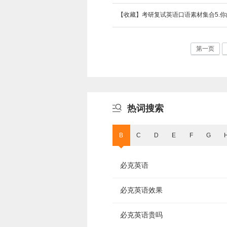
【收藏】考研复试英语口语素材集合5.你
第一页

热词搜索
B
C
D
E
F
G
必克英语
必克英语效果
必克英语贵吗