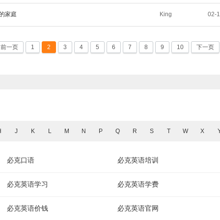
的家庭
King
02-
前一页
1
2
3
4
5
6
7
8
9
10
下一页
H
J
K
L
M
N
P
Q
R
S
T
W
X
必克口语
必克英语培训
必克英语学习
必克英语学费
必克英语价钱
必克英语官网