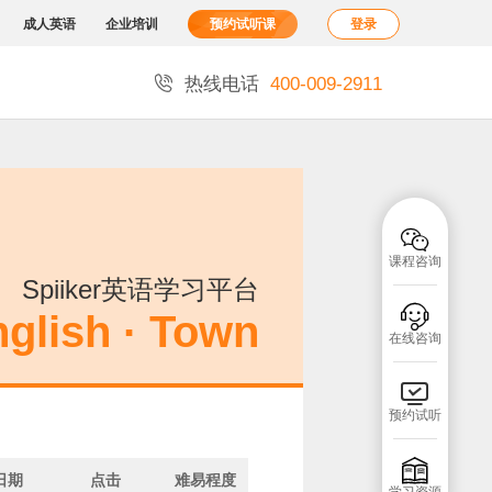
成人英语
企业培训
预约试听课
登录

热线电话
400-009-2911

课程咨询
Spiiker英语学习平台

glish · Town
在线咨询

预约试听

日期
点击
难易程度