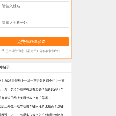



已阅读并同意《必克用户隐私保护协议》
关帖子
【急】2025最新线上一对一英语外教哪个好？一节课多少钱？
人一对一英语外教课有没有必要？性价比高吗？
没有靠谱的线上英语外教？有推荐吗？
英语线上外教一般咋收费？哪家性价比最高？选哪个不会踩雷？
英语网课一对一一节课多少钱？怎么判断性价比高不高？