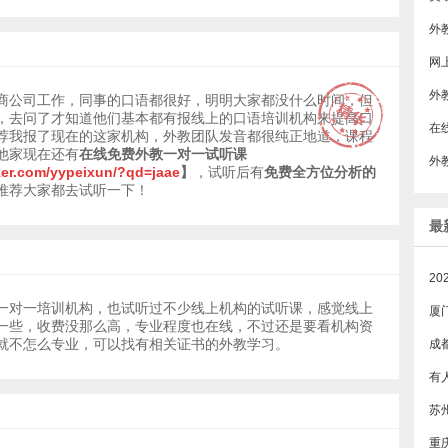
​
外
商公司工作，同事的口语都很好，明明大家都没什么时间，但
，去问了才知道他们基本都有报线上的口语培训机构来提高口
荐我报了现在的这家机构，外教团队发音都很纯正地道，课程
他家现在还有
在线免费外教一对一试听课
外
ker.com/yypeixun/?qd=jaae
】
，试听后有
免费全方位分析的
推荐大家都去试听一下！
最
一对一培训机构，也试听过不少线上机构的试听课，感觉线上
厦
一些，收费没那么高，专业程度也在线，不过还是要看机构资
就不怎么专业，可以找有相关证书的外教学习。
成