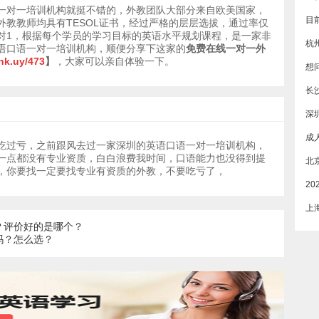
一对一培训机构就挺不错的，外教团队大部分来自欧美国家，
外教教师均具有TESOL证书，经过严格的层层选拔，通过率仅
2对1，根据每个学员的学习目标的英语水平规划课程，是一家非
杭
语口语一对一培训机构，顺便分享下这家的
免费在线一对一外
.hk.uy/473
】
，大家可以亲自体验一下。
长
深
吃过亏，之前跟风去过一家深圳的英语口语一对一培训机构，
一点都没有专业资质，白白浪费我时间，口语能力也没得到提
，你要找一定要找专业有资质的外教，不要吃亏了，
上
？评价好的是哪个？
吗？怎么选？