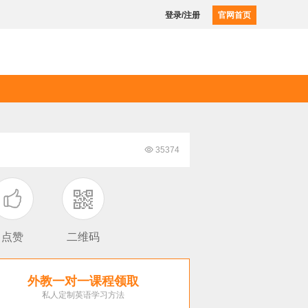
登录/注册
官网首页

35374

点赞
二维码
外教一对一课程领取
私人定制英语学习方法