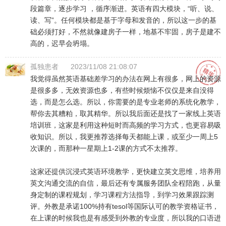
段篇章，逐步学习 ，循序渐进。英语有四大模块，“听、说、
读、写”。任何模块都是基于字母和发音的，所以这一步的基
础必须打好，不然就像建房子一样，地基不牢固，房子是建不
高的，迟早会坍塌。
孤独患者
2023/11/08 21:08:07
我觉得虽然英语基础差学习的办法在网上有很多，网上的资源
是很多多，无效资源也多，有些时候烦恼不仅仅是来自没得
选，而是怎么选。所以，你需要的是专业老师的系统化教学，
帮你去其糟粕，取其精华。所以我后面还是找了一家线上英语
培训班，这家是利用这种短时而高频的学习方式，也更容易吸
收知识。所以，我更推荐选择每天都能上课，或至少一周上5
次课的，而那种一星期上1-2课的方式不太推荐。
这家还提供沉浸式英语环境教学，更快建立英文思维，培养用
英文沟通交流的自信，最后还有专属服务团队全程陪跑，从量
身定制的课程规划，学习课程方法指导，到学习效果跟踪测
评。外教是承诺100%持有tesol等国际认可的教学资格证书，
在上课的时候我也是有感受到外教的专业度，所以我的口语进