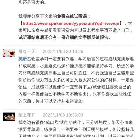
步还是蛮大的。
我顺便分享下这家的
免费在线试听课：
【
https://www.spiiker.com/yypeixun/?qd=wewqe
】
，大
家可以亲身去感受看看课堂内容以及老师水平适不适合自己，
试听课结束后还会有一份详细的文字版反馈报告。
最冷一天
2023/11/08 20:13:36
英语
基础差学习一定要有兴趣，学习语言的过程必须充满乐趣
和成就感，尽量避免枯燥和挫折感才能够坚持学习。所选的学
习材料必须充满兴趣且自己可以胜任，不要强迫自己去碰那些
你超出你能力范围太多的可是又被大家公认的好材料。一定要
记住，成就感可以促使你一直坚持下去(就像粉丝喜欢自己的
内容一样促使自己不断学习不断输出)，只有你喜欢且能胜任
的东西，你才可以坚持并走得更远。
陌上花开
2023/11/08 19:36:09
我身边有很多“喊口号”式的小伙伴，三分钟热度，某天心血来
潮要背单词，练发音，一副要奋斗到天明的模样，但没坚持几
天就放弃了！主要原因是没有清晰的学习计划，以及没有纯英