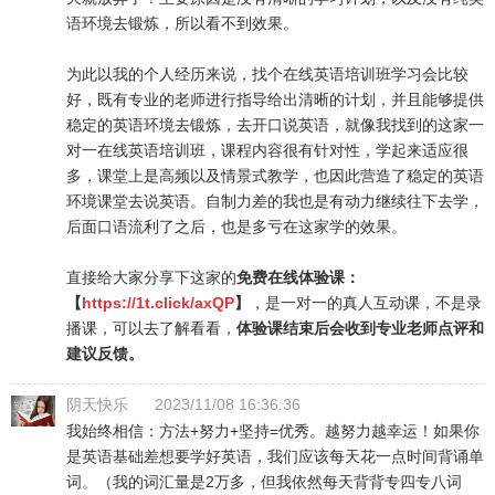
语环境去锻炼，所以看不到效果。
为此以我的个人经历来说，找个在线英语培训班学习会比较
好，既有专业的老师进行指导给出清晰的计划，并且能够提供
稳定的英语环境去锻炼，去开口说英语，就像我找到的这家一
对一在线英语培训班，课程内容很有针对性，学起来适应很
多，课堂上是高频以及情景式教学，也因此营造了稳定的英语
环境课堂去说英语。自制力差的我也是有动力继续往下去学，
后面口语流利了之后，也是多亏在这家学的效果。
直接给大家分享下这家的
免费在线体验课：
【
https://1t.click/axQP
】
，是一对一的真人互动课，不是录
播课，可以去了解看看，
体验课结束后会收到专业老师点评和
建议反馈。
阴天快乐
2023/11/08 16:36:36
我始终相信：方法+努力+坚持=优秀。越努力越幸运！如果你
是英语基础差想要学好英语，我们应该每天花一点时间背诵单
词。（我的词汇量是2万多，但我依然每天背背专四专八词