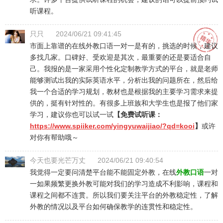
听课程。
只只
2024/06/21 09:41:45
市面上靠谱的在线外教口语一对一是有的，挑选的时候，建议
多找几家。口碑好、受欢迎是其次，最重要的还是要适合自
己。我报的是一家采
用个性化定制教学方式的平台，就是老师
能够测试出我的实际英语水平，分析出我的问题所在，然后给
我一个合适的学习规划，教材也是根据我的主要学习需求来提
供的，挺有针对性的。有很多上班族和大学生也是报了他们家
学习，建议你也可以试一试
【免费试听课：
https://www.spiiker.com/yingyuwaijiao/?qd=kooi
】
或许
对你有帮助哦～
今天也要光芒万丈
2024/06/21 09:40:54
我觉得一定要问清楚平台能不能固定外教，在线
外教口语
一对
一如果频繁更换外教可能对我们的学习造成不利影响，课程和
课程之间都不连贯。所以我们要关注平台的外教稳定性，了解
外教的情况以及平台如何确保教学的连贯性和稳定性。