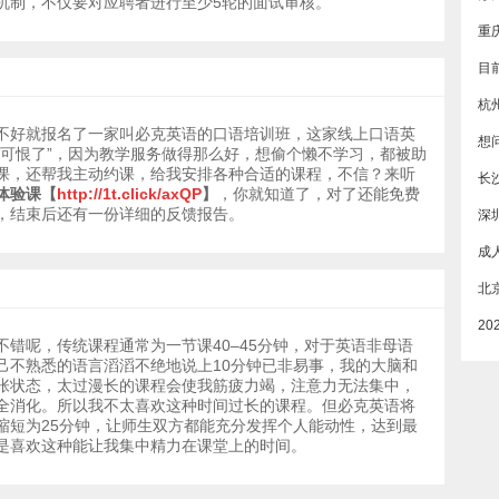
机制，不仅要对应聘者进行至少5轮的面试审核。
杭
不好就报名了一家叫必克英语的口语培训班，这家线上口语英
“可恨了”，因为教学服务做得那么好，想偷个懒不学习，都被助
课，还帮我主动约课，给我安排各种合适的课程，不信？来听
长
体验课【
http://1t.click/axQP
】
，你就知道了，对了还能免费
，结束后还有一份详细的反馈报告。
深
不错呢，传统课程通常为一节课40–45分钟，对于英语非母语
己不熟悉的语言滔滔不绝地说上10分钟已非易事，我的大脑和
张状态，太过漫长的课程会使我筋疲力竭，注意力无法集中，
全消化。所以我不太喜欢这种时间过长的课程。但必克英语将
缩短为25分钟，让师生双方都能充分发挥个人能动性，达到最
是喜欢这种能让我集中精力在课堂上的时间。