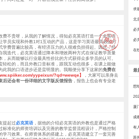
北
收费不贵呀，从我的了解情况，得知必克英语打造一个全英语
​
让学员实现和外教1对1互动的产品，这是学习英语最高效的方
式学费普遍比较高，有经济压力的人很难负担得起。因此，经
在
自我迭代，必克英语通过降本和增效两种方式在保证教学质量
本，从而能够以行业最具性价比的方式获得众多学员的认可。
蛮轻松的，而且外教口音标准，跟我互动也很多，在课上能做
为此我的口语进步还是蛮明显的。我顺便分享下这家的
免费在
最
www.spiiker.com/yypeixun/?qd=wewqe
】
，大家可以亲身去
束后还会有一份详细的文字版反馈报告
，报告上也会有专业老
厦
成
友提起过
必克英语
，据他的介绍必克英语的外教也是通过严格
过标准化的师资培训以及完善的教学监督流程设计，严格控制
的学习效果。在师资体系的搭建上，必克英语建立了一套完善