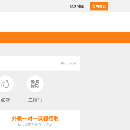
登录/注册
官网首页

30909

点赞
二维码
外教一对一课程领取
私人定制英语学习方法