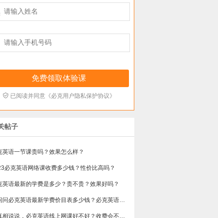



已阅读并同意《必克用户隐私保护协议》
关帖子
克英语一节课贵吗？效果怎么样？
023必克英语网络课收费多少钱？性价比高吗？
克英语最新的学费是多少？贵不贵？效果好吗？
想问问必克英语最新学费价目表多少钱？必克英语怎么样？
求真相说说，必克英语线上网课好不好？收费会不会很贵呢？