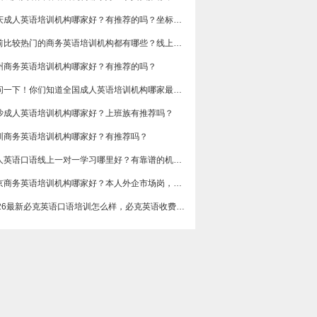
重庆成人英语培训机构哪家好？有推荐的吗？坐标重庆，目前在解放碑一家外贸公司做跟单
目前比较热门的商务英语培训机构都有哪些？线上好吗？还是线下呢？
州商务英语培训机构哪家好？有推荐的吗？
想问一下！你们知道全国成人英语培训机构哪家最好吗？收费多少呢？
沙成人英语培训机构哪家好？上班族有推荐吗？
圳商务英语培训机构哪家好？有推荐吗？
成人英语口语线上一对一学习哪里好？有靠谱的机构可以推荐吗？
​北京商务英语培训机构哪家好？本人外企市场岗，急需提升谈判和汇报口语，求真实体验分享，广告勿扰，谢谢
2026最新必克英语口语培训怎么样，必克英语收费价格多少？