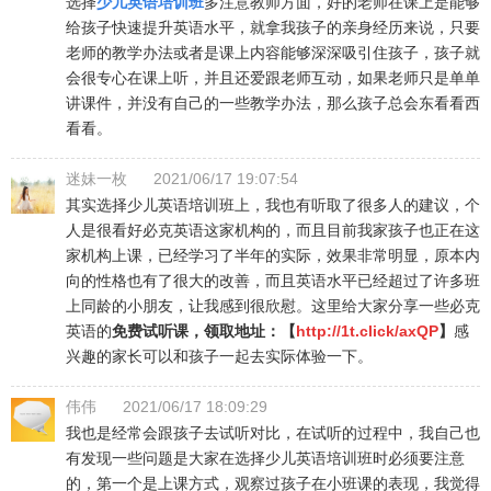
选择
少儿英语培训班
多注意教师方面，好的老师在课上是能够
给孩子快速提升英语水平，就拿我孩子的亲身经历来说，只要
老师的教学办法或者是课上内容能够深深吸引住孩子，孩子就
会很专心在课上听，并且还爱跟老师互动，如果老师只是单单
讲课件，并没有自己的一些教学办法，那么孩子总会东看看西
看看。
迷妹一枚
2021/06/17 19:07:54
其实选择少儿英语培训班上，我也有听取了很多人的建议，个
人是很看好必克英语这家机构的，而且目前我家孩子也正在这
家机构上课，已经学习了半年的实际，效果非常明显，原本内
向的性格也有了很大的改善，而且英语水平已经超过了许多班
上同龄的小朋友，让我感到很欣慰。这里给大家分享一些必克
英语的
免费试听课，领取地址：【
http://1t.click/axQP
】
感
兴趣的家长可以和孩子一起去实际体验一下。
伟伟
2021/06/17 18:09:29
我也是经常会跟孩子去试听对比，在试听的过程中，我自己也
有发现一些问题是大家在选择少儿英语培训班时必须要注意
的，第一个是上课方式，观察过孩子在小班课的表现，我觉得