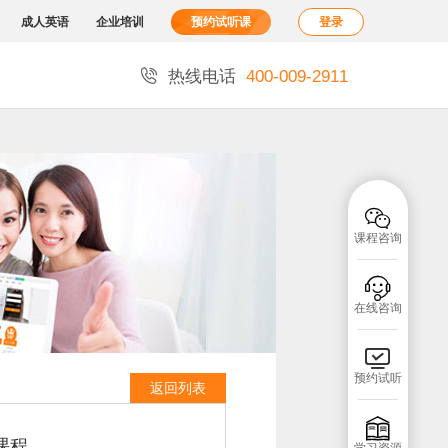
成人英语
企业培训
预约试听课
登录

热线电话
400-009-2911

课程咨询

在线咨询

预约试听
返回列表

课程