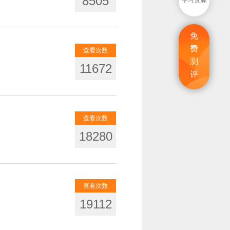
8505
学习资源
免
费
查看次数
测
11672
评
查看次数
18280
查看次数
19112