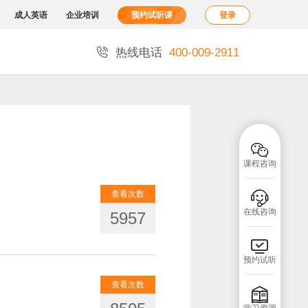
成人英语
企业培训
预约试听课
登录

热线电话
400-009-2911

课程咨询
查看次数

在线咨询
5957

预约试听
查看次数
