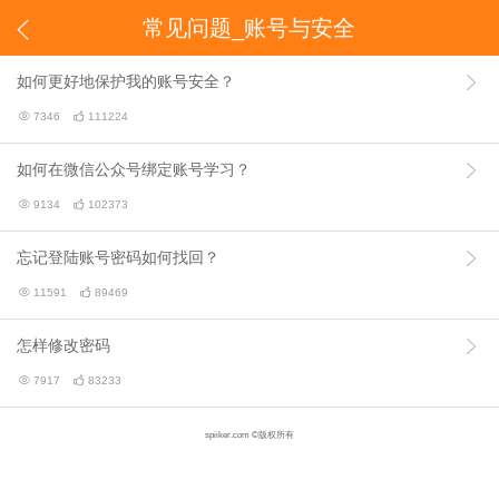
常见问题_账号与安全

如何更好地保护我的账号安全？


7346

111224
如何在微信公众号绑定账号学习？


9134

102373
忘记登陆账号密码如何找回？


11591

89469
怎样修改密码


7917

83233
spiiker.com ©版权所有