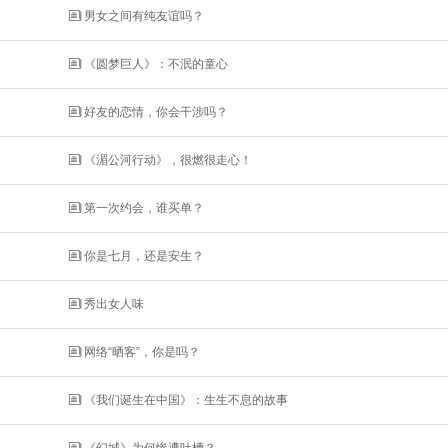

男女之间有纯友谊吗？

《圆梦巨人》：不泯的童心

好友的恋情，你会干涉吗？

《湄公河行动》，很燃很走心！

第一次约会，谁买单？

你是七月，还是安生？

秀出女人味

网络“晒客”，你是吗？

《我们诞生在中国》：生生不息的故事
