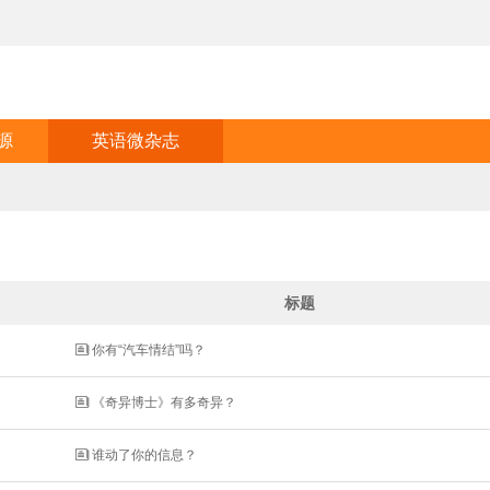
源
英语微杂志
标题

你有“汽车情结”吗？

《奇异博士》有多奇异？

谁动了你的信息？