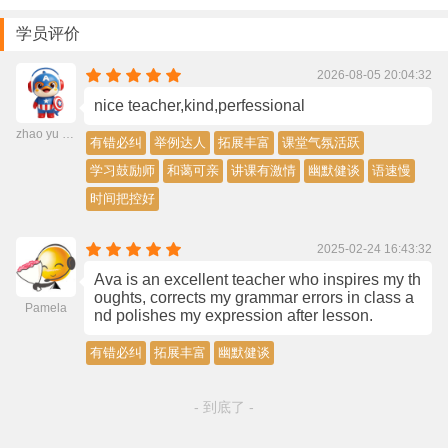
学员评价
2026-08-05 20:04:32
nice teacher,kind,perfessional
zhao yu shun
有错必纠
举例达人
拓展丰富
课堂气氛活跃
学习鼓励师
和蔼可亲
讲课有激情
幽默健谈
语速慢
时间把控好
2025-02-24 16:43:32
Ava is an excellent teacher who inspires my th
oughts, corrects my grammar errors in class a
Pamela
nd polishes my expression after lesson.
有错必纠
拓展丰富
幽默健谈
- 到底了 -