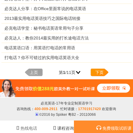
必克达人分享：在Office里面常说的电话英语
2013最实用电话英语技巧之国际电话转接
必克电话学堂：秘书电话英语常用句子分享
必克达人：教你2014最实用的打长途电话方法
电话英语口语：用英语打电话的常用语
打电话？你不可错过的实用电话英语大全
上页
第
1
/11页
下页
必克英语-17年专业定制英语学习
咨询热线：
400-009-2911
忙时请拨：
17701917420
欢迎垂询
©2016 by Spiiker 粤B2－20110066



热线电话
课程咨询
免费领取试听课