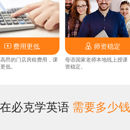


费用更低
师资稳定
了高昂的门店房租费用，课
母语国家老师本地线上授课
格更低。
资稳定。
想在必克学英语
需要多少