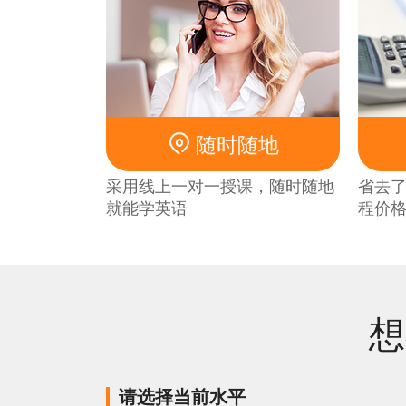

随时随地
采用线上一对一授课，随时随地
省去
就能学英语
程价
请选择当前水平