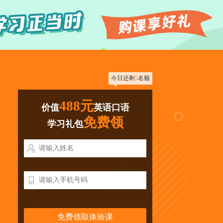
今日还剩
5
名额
488元
价值
英语口语
免费领
学习礼包

