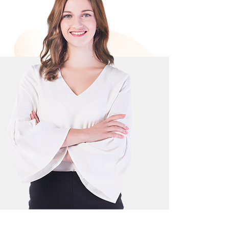
在学校学了几十年，还是不敢开口说英语，在
传统教学以应试为主，很多人采用死记硬背的方法学英语
的环境中，不仅仅是英语能力思维的培养,还能够感受西
很多人“怕说”。其实，语言学习最重要的环境，真人一
语。