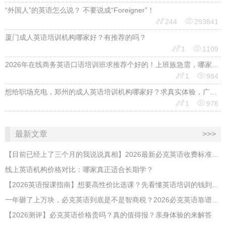
“外国人”的英语怎么说？ 不要说成“Foreigner”！


244
293841
厦门成人英语培训机构哪家好？有推荐的吗？


1
1109
2026年在线商务英语口语培训班求推荐个好的！上班族急需，哪家好？


1
984
想给职场充电，郑州的成人英语培训机构哪家好？求真实体验，广告勿扰，感谢！


1
976
最新文章
>>>
【目前已经上了三个月的我说说真相】2026最新必克英语收费标准多少？靠谱吗？有坑吗？
线上英语机构价格对比：哪家真正适合长期学？
【2026英语报课指南】想要高性价比选课？先看懂英语培训的钱到底花在哪
​一年砸了上万块，必克英语到底是不是智商税？2026必克英语靠谱吗？有没有效果？
【2026测评】必克英语价格贵吗？真的值得报？亲身体验的来解答