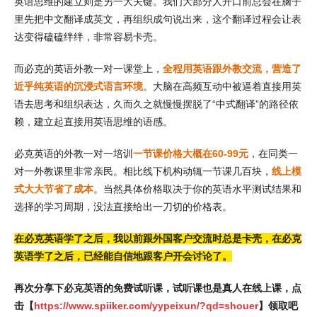
英语思维的建立则是另一大关键。我们大部分人开口前总会在脑子
里先把中文翻译成英文，再组织成句说出来，这个翻译过程会让表
达变得磕磕绊绊，非常容易卡壳。
而必克的英语外教一对一课堂上，
全程用英语跟外教交流，营造了
近乎纯英语的沉浸式语言环境
。大脑在高频互动中被逼着直接用英
语去思考和组织表达，久而久之就慢慢摆脱了“中式翻译”的路径依
赖，建立起直接用英语思维的语感。
必克英语的外教一对一培训
一节课价格大概在60-99元
，在同类一
对一外教课里非常亲民。相比线下机构动辄一节课几百块，
线上模
式大大节省了成本
。当然具体价格取决于你的英语水平测试结果和
选择的学习周期，没法直接给出一刀切的价格表。
在必克英语学了之后，我以前跟外国客户交流时总是卡壳，在必克
英语学了之后，已经能自信地跟客户开会讨论了。
再次分享下必克英语的免费试听课，试听课也是真人在线上课，点
击【
https://www.spiiker.com/yypeixun/?qd=shouer
】领取吧