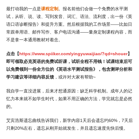
最打动我的一点是
课程定制
。报名前他们会做一个免费的水平测
试，从听、说、读、写到发音、词汇、语法、流利度，出一份《英
语口语诊断报告》和提升方案。然后根据我的工作场景——比如日
常跟单用语、邮件写作、客户电话沟通——量身定制课程内容，而
不是拿一本通用教材对着念。
点击【
https://www.spiiker.com/yingyuwaijiao/?qd=shouer
】
即可领取必克英语的免费试听课，试听全程不用钱！试课结束后可
以免费领到一份全方位的《英语水平测试报告》，包含测评分析和
学习建议等详细内容反馈
，或许对大家有帮助~
我自学一直没进展，后来才想通原因：缺乏科学机制。成年人的记
忆力本来就不如学生时代，如果不用正确的方法，学完就忘是必然
的。
艾宾浩斯遗忘曲线告诉我们，新学内容1天后会遗忘约60%，7天后
只剩20%左右，遗忘从刚开始就发生，并且遗忘速度先快后慢。