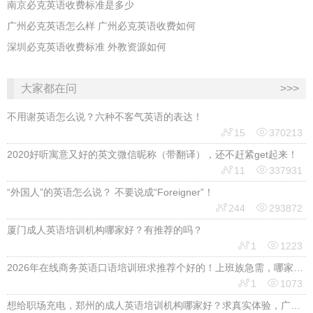
南京必克英语收费标准是多少
广州必克英语怎么样 广州必克英语收费如何
深圳必克英语收费标准 外教资源如何
大家都在问
>>>
不用谢英语怎么说？六种不客气英语的表达！


15
370213
2020好听寓意又好的英文微信昵称（带翻译），还不赶紧get起来！


11
337931
“外国人”的英语怎么说？ 不要说成“Foreigner”！


244
293872
厦门成人英语培训机构哪家好？有推荐的吗？


1
1223
2026年在线商务英语口语培训班求推荐个好的！上班族急需，哪家好？


1
1073
想给职场充电，郑州的成人英语培训机构哪家好？求真实体验，广告勿扰，感谢！