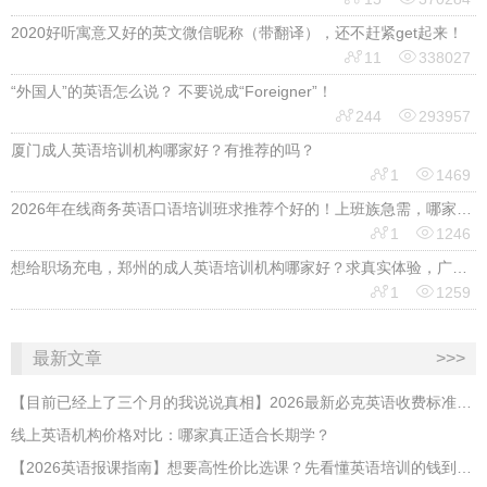
2020好听寓意又好的英文微信昵称（带翻译），还不赶紧get起来！


11
338027
“外国人”的英语怎么说？ 不要说成“Foreigner”！


244
293957
厦门成人英语培训机构哪家好？有推荐的吗？


1
1469
2026年在线商务英语口语培训班求推荐个好的！上班族急需，哪家好？


1
1246
想给职场充电，郑州的成人英语培训机构哪家好？求真实体验，广告勿扰，感谢！


1
1259
最新文章
>>>
【目前已经上了三个月的我说说真相】2026最新必克英语收费标准多少？靠谱吗？有坑吗？
线上英语机构价格对比：哪家真正适合长期学？
【2026英语报课指南】想要高性价比选课？先看懂英语培训的钱到底花在哪