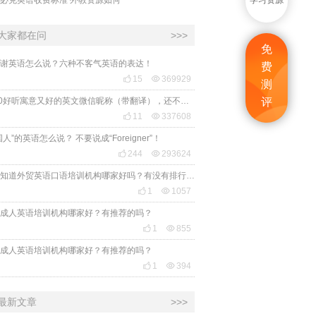
学习资源
大家都在问
>>>
免
谢英语怎么说？六种不客气英语的表达！
费

15

369929
测
2020好听寓意又好的英文微信昵称（带翻译），还不赶紧get起来！
评

11

337608
国人”的英语怎么说？ 不要说成“Foreigner”！

244

293624
有人知道外贸英语口语培训机构哪家好吗？有没有排行榜参考一下？最好说下费用

1

1057
成人英语培训机构哪家好？有推荐的吗？

1

855
成人英语培训机构哪家好？有推荐的吗？

1

394
最新文章
>>>