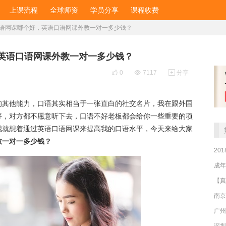
上课流程
全球师资
学员分享
课程收费
语网课哪个好，英语口语网课外教一对一多少钱？
英语口语网课外教一对一多少钱？

0

7117

分享
的其他能力，口语其实相当于一张直白的社交名片，我在跟外国
好，对方都不愿意听下去，口语不好老板都会给你一些重要的项
我就想着通过英语口语网课来提高我的口语水平，今天来给大家
教一对一多少钱？
20
成年
南京
广州
深圳