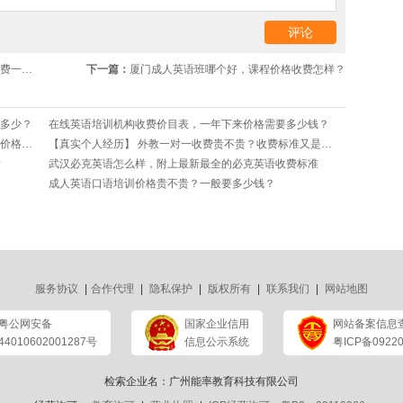
多少？
下一篇：
​厦门成人英语班哪个好，课程价格收费怎样？
多少？
在线英语培训机构收费价目表，一年下来价格需要多少钱？
【真相在这里】广州必克英语怎么样？必克英语收费价格表是什么？
【真实个人经历】 外教一对一收费贵不贵？收费标准又是多少？
?
武汉必克英语怎么样，附上最新最全的必克英语收费标准
成人英语口语培训价格贵不贵？一般要多少钱？
服务协议
|
合作代理
|
隐私保护
|
版权所有
|
联系我们
|
网站地图
粤公网安备
国家企业信用
网站备案信息
44010602001287号
信息公示系统
粤ICP备09220
检索企业名：广州能率教育科技有限公司