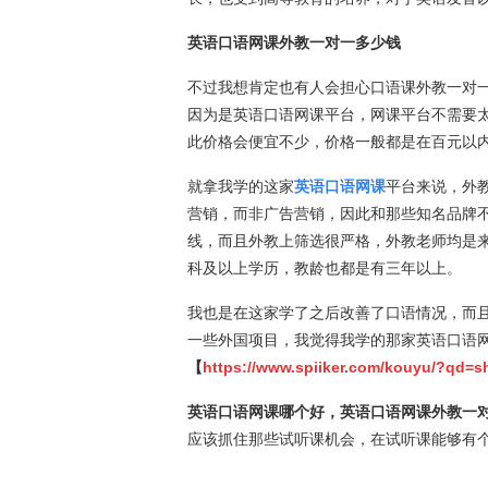
英语口语网课外教一对一多少钱
不过我想肯定也有人会担心口语课外教一对
因为是英语口语网课平台，网课平台不需要
此价格会便宜不少，价格一般都是在百元以
就拿我学的这家
英语口语网课
平台来说，外
营销，而非广告营销，因此和那些知名品牌
线，而且外教上筛选很严格，外教老师均是来自
科及以上学历，教龄也都是有三年以上。
我也是在这家学了之后改善了口语情况，而
一些外国项目，我觉得我学的那家英语口语
【
https://www.spiiker.com/kouyu/?qd=s
英语口语网课哪个好，英语口语网课外教一
应该抓住那些试听课机会，在试听课能够有