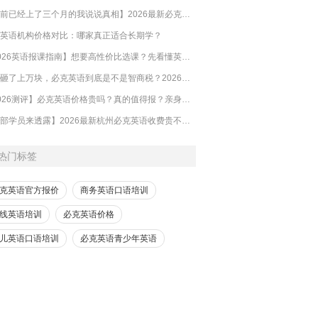
【目前已经上了三个月的我说说真相】2026最新必克英语收费标准多少？靠谱吗？有坑吗？
英语机构价格对比：哪家真正适合长期学？
【2026英语报课指南】想要高性价比选课？先看懂英语培训的钱到底花在哪
​一年砸了上万块，必克英语到底是不是智商税？2026必克英语靠谱吗？有没有效果？
【2026测评】必克英语价格贵吗？真的值得报？亲身体验的来解答
【内部学员来透露】2026最新杭州必克英语收费贵不贵？多少钱？效果怎么样？靠谱吗？
热门标签
克英语官方报价
商务英语口语培训
线英语培训
必克英语价格
儿英语口语培训
必克英语青少年英语