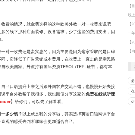
线上
一收费的情况，就拿我选择的这种欧美外教一对一收费来说吧，
太多的线下那种店面装修、设备需求，少了这些的费用支出，因
内。
教一对一收费还是蛮实惠的，因为主要是因为这家采取的是口碑
不同，它降低了广告营销成本费用，在收费上一直走的是亲民路
欧美国家。外教持有国际资质TESOL /TEFL证书，都有本
必
且自己口语提升上来之后跟外国客户交流不错，也慢慢开始去接
在
网课平台外教帮了我很多，我也顺便分享这家的
免费在线试听课
少
houer
】
给你们，可以去了解看看。
对一多少钱？
以上就是我的分享啦，其实选择英语口语网课平台
个直观的感受去判断哪家会更加适合自己。