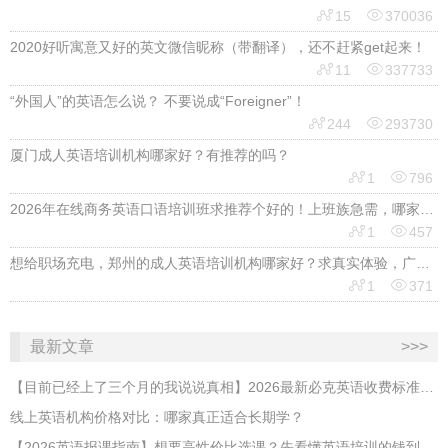


15
370036
2020好听寓意又好的英文微信昵称（带翻译），还不赶紧get起来！


11
337733
“外国人”的英语怎么说？ 不要说成“Foreigner”！


244
293730
厦门成人英语培训机构哪家好？有推荐的吗？


1
796
2026年在线商务英语口语培训班求推荐个好的！上班族急需，哪家好？


1
457
想给职场充电，郑州的成人英语培训机构哪家好？求真实体验，广告勿扰，感谢！


1
371
最新文章
>>>
【目前已经上了三个月的我说说真相】2026最新必克英语收费标准多少？靠谱吗？有坑吗？
线上英语机构价格对比：哪家真正适合长期学？
【2026英语报课指南】想要高性价比选课？先看懂英语培训的钱到底花在哪