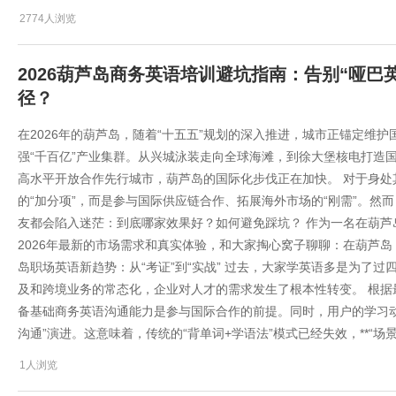
2774人浏览
2026葫芦岛商务英语培训避坑指南：告别“哑巴
径？
在2026年的葫芦岛，随着“十五五”规划的深入推进，城市正锚定维护
强“千百亿”产业集群。从兴城泳装走向全球海滩，到徐大堡核电打造
高水平开放合作先行城市，葫芦岛的国际化步伐正在加快。 对于身
的“加分项”，而是参与国际供应链合作、拓展海外市场的“刚需”。然
友都会陷入迷茫：到底哪家效果好？如何避免踩坑？ 作为一名在葫
2026年最新的市场需求和真实体验，和大家掏心窝子聊聊：在葫芦岛，
岛职场英语新趋势：从“考证”到“实战” 过去，大家学英语多是为了过四
及和跨境业务的常态化，企业对人才的需求发生了根本性转变。 根据
备基础商务英语沟通能力是参与国际合作的前提。同时，用户的学习动机
沟通”演进。这意味着，传统的“背单词+学语法”模式已经失效，**“场
1人浏览