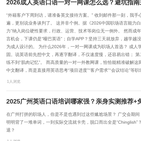
2026成人英语口语一对一网课怎么选？避坑指南
“外籍客户下周到访，请准备英文接待方案。” 收到邮件那一刻，我手心冒汗——
遍，更别说业务谈判了。 这并非个例。据《2026中国职场语言能力
力”纳入岗位硬性要求，行政、运营、技术等岗位无一例外。 然而成
言机会，下课仍是“哑巴英语”；自学APP？坚持三天就放弃，越学越
为成人设计的。 为什么2026年，一对一网课成为职场人首选？ 成
固。说英语前先想中文，再逐字翻译，不仅速度慢，还容易出错； 
练不到“肌肉记忆”。 而高质量的一对一外教网课，恰恰能精准破解这
中文翻译，而是直接用英语思考“项目进度”“客户需求”“会议结论”等
1人浏览
2025广州英语口语培训哪家强？亲身实测推荐+
在广州打拼的职场人，你是不是也遇到过这些尴尬场景？ 广交会期
明明背了一堆单词，一到实际交流就卡壳，脱口而出全是“Chinglis
退？