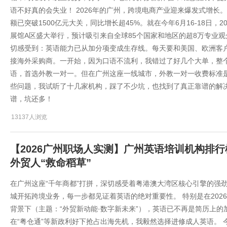
语不好真的会失业！ 2026年的广州，跨境电商产业迎来爆发式增
额已突破1500亿元大关，同比增长超45%。就在今年6月16-18日
展馆A区盛大举行，预计吸引来自全球85个国家和地区的超8万专业观
切感受到：英语能力已从加分项变成生存线。每天要和美国、欧洲客
接海外采购商。一开始，因为口语不流利，我错过了好几个大单，整
语，首选外教一对一。但在广州这座一线城市，外教一对一收费标准
些问题，我试听了十几家机构，踩了不少坑，也找到了真正靠谱的解
谱，坑还多！
13137人浏览
【2026广州职场人实测】广州英语培训机构排
外贸人“救命稻草”
在广州这座“千年商都”打拼，深切感受着粤港澳大湾区核心引擎的强
城开拓跨境业务，每一步都见证着英语的绝对重要性。 特别是在202
背景下（主题：“外贸新动能·数字新未来”），英语已不再是简历上
在“粤仓通”等新政利好下抢占出海先机，我毅然选择进修成人英语。 