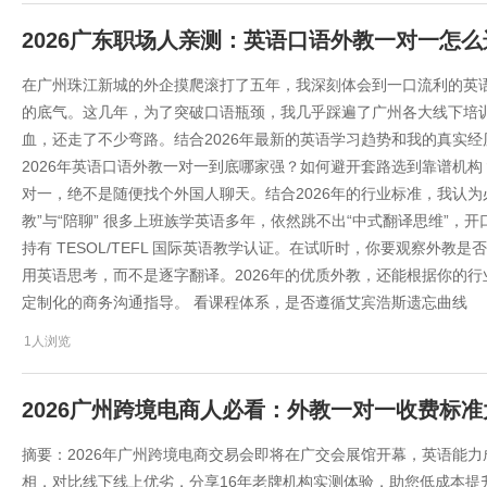
2026广东职场人亲测：英语口语外教一对一怎
在广州珠江新城的外企摸爬滚打了五年，我深刻体会到一口流利的英
的底气。这几年，为了突破口语瓶颈，我几乎踩遍了广州各大线下培
血，还走了不少弯路。结合2026年最新的英语学习趋势和我的真实
2026年英语口语外教一对一到底哪家强？如何避开套路选到靠谱机构
对一，绝不是随便找个外国人聊天。结合2026年的行业标准，我认为
教”与“陪聊” 很多上班族学英语多年，依然跳不出“中式翻译思维”
持有 TESOL/TEFL 国际英语教学认证。在试听时，你要观察外
用英语思考，而不是逐字翻译。2026年的优质外教，还能根据你的行
定制化的商务沟通指导。 看课程体系，是否遵循艾宾浩斯遗忘曲线
1人浏览
2026广州跨境电商人必看：外教一对一收费标
摘要：2026年广州跨境电商交易会即将在广交会展馆开幕，英语能
相，对比线下线上优劣，分享16年老牌机构实测体验，助您低成本提升