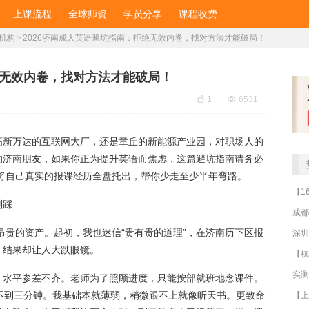
上课流程
全球师资
学员分享
课程收费
机构
>
​2026济南成人英语避坑指南：拒绝无效内卷，找对方法才能破局！
拒绝无效内卷，找对方法才能破局！

1

6531
高新万达的互联网大厂，还是章丘的新能源产业园，对职场人的
的济南朋友，如果你正为提升英语而焦虑，这篇避坑指南请务必
我将自己真实的报课经历全盘托出，帮你少走至少半年弯路。
别踩
成都
最昂贵的资产。起初，我也迷信“贵有贵的道理”，在济南历下区报
深圳
。结果却让人大跌眼镜。
，水平参差不齐。老师为了照顾进度，只能按部就班地念课件。
不到三分钟。我基础本就薄弱，稍微跟不上就像听天书。更致命