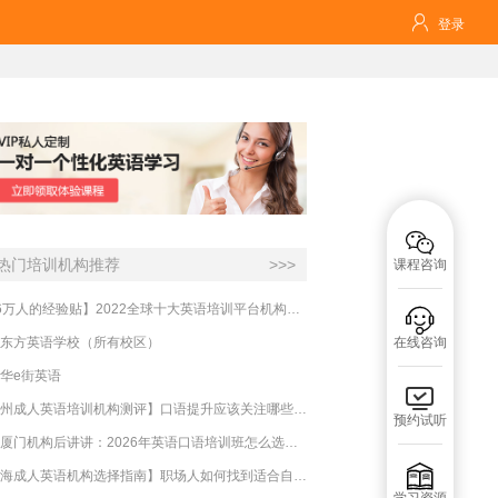

登录

热门培训机构推荐
>>>
课程咨询
【16万人的经验贴】2022全球十大英语培训平台机构榜单，一文告诉你

东方英语学校（所有校区）
在线咨询
华e街英语

【杭州成人英语培训机构测评】口语提升应该关注哪些方面？
预约试听
实测厦门机构后讲讲：2026年英语口语培训班怎么选？避坑指南与高效学习新范式

【上海成人英语机构选择指南】职场人如何找到适合自己的英语课程？