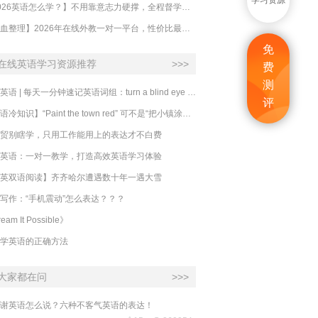
学习资源
【2026英语怎么学？】不用靠意志力硬撑，全程督学让学英语变成日常习惯
【吐血整理】2026年在线外教一对一平台，性价比最高的求推荐！哪家效果好？
免
在线英语学习资源推荐
>>>
费
测
必克英语 | 每天一分钟速记英语词组：turn a blind eye 视而不见
评
​【英语冷知识】“Paint the town red” 可不是“把小镇涂成红色”
贸别瞎学，只用工作能用上的表达才不白费
英语：一对一教学，打造高效英语学习体验
英双语阅读】齐齐哈尔遭遇数十年一遇大雪
写作：“手机震动”怎么表达？？？
eam It Possible》
学英语的正确方法
大家都在问
>>>
谢英语怎么说？六种不客气英语的表达！