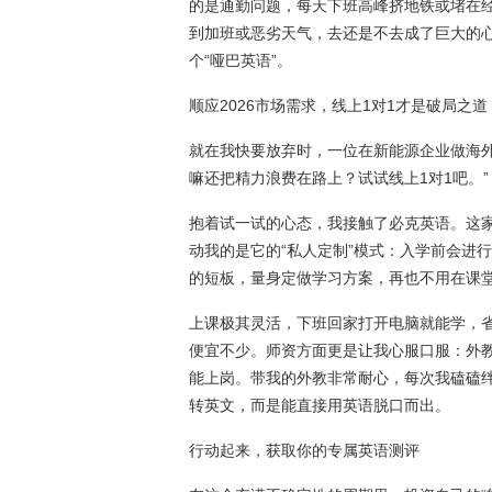
的是通勤问题，每天下班高峰挤地铁或堵在
到加班或恶劣天气，去还是不去成了巨大的
个“哑巴英语”。
顺应2026市场需求，线上1对1才是破局之道
就在我快要放弃时，一位在新能源企业做海
嘛还把精力浪费在路上？试试线上1对1吧。”
抱着试一试的心态，我接触了必克英语。这家
动我的是它的“私人定制”模式：入学前会进
的短板，量身定做学习方案，再也不用在课堂
上课极其灵活，下班回家打开电脑就能学，
便宜不少。师资方面更是让我心服口服：外
能上岗。带我的外教非常耐心，每次我磕磕
转英文，而是能直接用英语脱口而出。
行动起来，获取你的专属英语测评