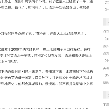
经十路上，来回折腾快两个小时。到了教室人已经蔫了一半，遇
心理负担。钱花了，时间耗了，口语水平却稳如泰山，依然是
外对接的同事点醒了我：“在济南，你白天上班已经够累了，干
做外
成立于2009年的老牌机构，在上班族圈子里口碑极稳。最打
必克
行专业的英语水平测试，精准定位我在发音、语法和表达逻辑上
【中
上当“陪练”。
英语
省下的通勤时间刚好用来复习。费用算下来，比济南线下的机构
《Dr
教均来自英语母语国家，口音纯正，且必须经过十轮严格考核才
听歌
绊绊地表达，他都会真诚鼓励。慢慢地，我不再是先翻译中文再
不用