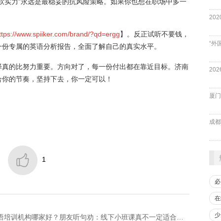
软实力”永远是最稳妥的抗风险策略。如果你也想在职场中多一
ttps://www.spiiker.com/brand/?qd=ergg
】。反正试听不要钱，
“外
一份专属的英语分析报告，全面了解自己的真实水平。
择真的比努力重要。方向对了，每一份付出都在靠近目标。济南
合你的节奏，坚持下去，你一定可以！
厦门
成都

1
必
在
少
下一篇：​拒绝踩坑！2026年济南成人英语口语培训机构哪家好？朋友听句劝：线下小班课真不一定适合你！