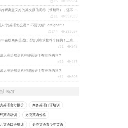

15

369954
2020好听寓意又好的英文微信昵称（带翻译），还不赶紧get起来！

11

337635
国人”的英语怎么说？ 不要说成“Foreigner”！

244

293637
2026年在线商务英语口语培训班求推荐个好的！上班族急需，哪家好？

1

248
成人英语培训机构哪家好？有推荐的吗？

1

487
成人英语培训机构哪家好？有推荐的吗？

1

896
热门标签
克英语官方报价
商务英语口语培训
线英语培训
必克英语价格
儿英语口语培训
必克英语青少年英语