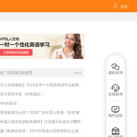

登录

热门培训机构推荐
>>>
课程咨询
【16万人的经验贴】2022全球十大英语培训平台机构榜单，一文告诉你

东方英语学校（所有校区）
在线咨询
华e街英语

必克英语效果怎么样？2026广东外贸人亲测：告别“哑巴英语”，这才是成年人最高效的自救指南！
预约试听
【杭州成人英语培训机构测评】口语提升应该关注哪些方面？

实测厦门机构后讲讲：2026年英语口语培训班怎么选？避坑指南与高效学习新范式