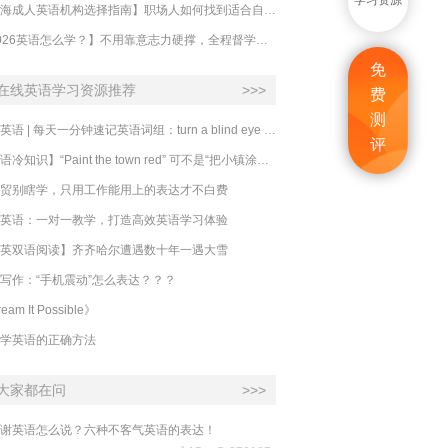
学习资源
【上海成人英语机构选择指南】职场人如何找到适合自己的英语课程？
【2026英语怎么学？】不用靠意志力硬撑，全程督学让学英语变成日常习惯
免
在线英语学习资源推荐
>>>
费
测
必克英语 | 每天一分钟速记英语词组：turn a blind eye 视而不见
评
​【英语冷知识】“Paint the town red” 可不是“把小镇涂成红色”
贸别瞎学，只用工作能用上的表达才不白费
英语：一对一教学，打造高效英语学习体验
英双语阅读】齐齐哈尔遭遇数十年一遇大雪
写作：“手机震动”怎么表达？？？
eam It Possible》
学英语的正确方法
大家都在问
>>>
谢英语怎么说？六种不客气英语的表达！