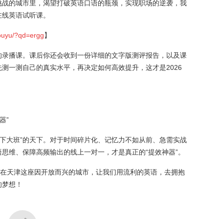
挑战的城市里，渴望打破英语口语的瓶颈，实现职场的逆袭，我
在线英语试听课。
kouyu/?qd=ergg
】
的录播课。课后你还会收到一份详细的文字版测评报告，以及课
测一测自己的真实水平，再决定如何高效提升，这才是2026
器”
“线下大班”的天下。对于时间碎片化、记忆力不如从前、急需实战
思维、保障高频输出的线上一对一，才是真正的“提效神器”。
。在天津这座因开放而兴的城市，让我们用流利的英语，去拥抱
的梦想！