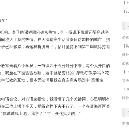
学”
下机构。某孚的课程顾问确实热情，但一听说下班后还要穿越半
瞬间浇灭了我的热情。在天津这座生活节奏日益加快的城市，把
上班已经够累，再这样折腾自己，估计坚持不到第二周就得打退
做外
必克
个教室坐着八个学员，一节课四十五分钟分下来，每个人开口的
【中
，我坐在下面昏昏欲睡，这不就是变相的“填鸭式”教学吗？花
这种低效的互动，根本无法满足我在真实商务场景中“高频输
英语
《Dr
听歌
的电话会议。对方语速很快，我听懂了几个关键词，心里明明有
我在工位上愣了半天，觉得这样下去不行了。一个在滨海新区某
“你试试线上吧，我学了半年，变化挺大的。”
不用