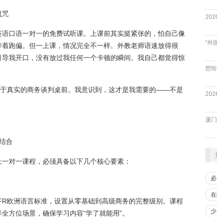
魔咒
英语口语一对一的免费试听课。上课前其实挺紧张的，怕自己像
“外
带着跑偏。但一上课，情况完全不一样。外教老师语速放得很
引导我开口，没有放过我任何一个卡顿的瞬间。我自己都觉得惊
身于真实的商务谈判桌前。我意识到，这才是我需要的——不是
厦门
结合
上一对一课程，必须具备以下几个核心要素：
必
在
FR欧洲语言标准，设置从零基础到高级商务的完整级别。课程
少
全方位场景，确保学习内容“学了就能用”。