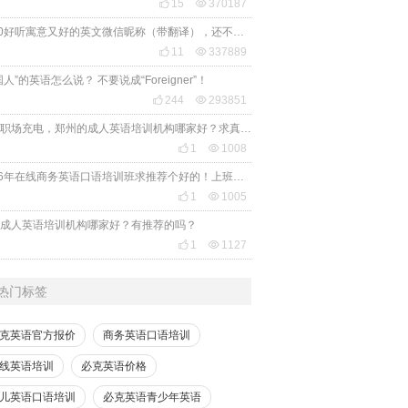

15

370187
2020好听寓意又好的英文微信昵称（带翻译），还不赶紧get起来！

11

337889
国人”的英语怎么说？ 不要说成“Foreigner”！

244

293851
想给职场充电，郑州的成人英语培训机构哪家好？求真实体验，广告勿扰，感谢！

1

1008
2026年在线商务英语口语培训班求推荐个好的！上班族急需，哪家好？

1

1005
成人英语培训机构哪家好？有推荐的吗？

1

1127
热门标签
克英语官方报价
商务英语口语培训
线英语培训
必克英语价格
儿英语口语培训
必克英语青少年英语