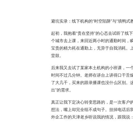
避坑实录：线下机构的“时空陷阱”与“填鸭式教
起初，我抱着“贵在坚持”的心态去试听了线
个城市去上课，来回近两小时的通勤时间，
宝贵的精力耗在通勤上，无异于自我消耗。
堂鼓。
后来我又去试了某家本土机构的小班课，一
时间不过几分钟。老师在讲台上讲得口干舌燥
了大几千，买来的跟录播课也没什么区别。
出”的需求。
真正让我下定决心转变思路的，是一次客户
想法，嘴上却完全组不成句子。挂掉电话后
外企工作的天津老乡听说我的情况，跟我说：