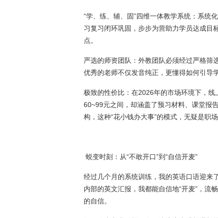
“学、练、辅、固”四维一体教学系统：系统
习复习闭环巩固，步步为营助力学员达成目标
点。
严选的师资团队：外教团队必须经过严格筛
优秀的老师不仅发音纯正，更懂得如何引导
极致的性价比：在2026年的市场环境下，
60~99元之间，却涵盖了预习材料、课堂
构，这种“花小钱办大事”的模式，无疑是职
蜕变时刻：从“不敢开口”到“自信开麦”
经过几个月的系统训练，我的英语口语迎来
内部的英文汇报，我都能自信地“开麦”，流
的自信。