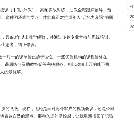
外
化授课（中教+外教）、高频实战对练、助教全程跟踪辅导、预
2
。这种闭环式的学习，才能真正对抗成年人“记忆力衰退”的弱
2
选，具备3年以上教学经验，并通过多轮专业考核与系统培训。
学生思考，纠正错误。
线上一对一的课单价已趋于理性。一些优质机构的课程价格在
报告、课后练习及助教答疑等完整服务。相比动辄上万的线下机
场人的最优解。
了质的飞跃。现在，无论是面对海外客户的视频会议，还是公司
畅地表达自己的观点。那种久违的掌控感，让我重新找回了职场