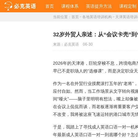
首页
课程体系
英语提升方法
课程定制
当前位置：
首页
>
各地英语培训机构
>
天津英语培训
32岁外贸人亲述：从“会议卡壳”到
来源：
必克英语
06-30
2026年的天津港，巨轮穿梭不息，跨境电
早已不是职场人的“选修课”，而是决定职业天
作为一名在外贸行业摸爬滚打五年的“老将”
应付自如。然而，当工作场景从文字转向视
间“哑火”——脑子里明明有想法，嘴上却像
在会议上侃侃而谈，而老板逐渐将重要客户
不改变，我将被这座飞速运转的港口城市无
于是，我踏上了寻找成人英语口语一对一机构
年最新成人英语口语一对一到底哪个好？怎