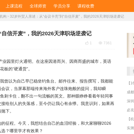
上课流程
全球师资
学员分享
课程收费
机构
>
32岁外贸人亲述：从“会议卡壳”到“自信开麦”，我的2026天津职场逆袭记
“自信开麦”，我的2026天津职场逆袭记

1

7361
商产业园里灯火通明。在这座因港而兴、因商而盛的城市，英语
花板的“硬通货”。
，我曾以为自己早已稳坐钓鱼台。邮件往来、报告撰写，我都能
频会议，当屏幕那端传来海外客户连珠炮般的提问，我却瞬
成都
被鱼刺卡住，翻不出一句流畅的英文。那种眼睁睁看着年轻同事
深圳
交接给别人的失落感，至今仍让我心有余悸。我意识到，如果再
情抛下。
的征程。今天，我想结合自己的血泪经验，和大家聊聊2026
么选？哪里学才有效果？