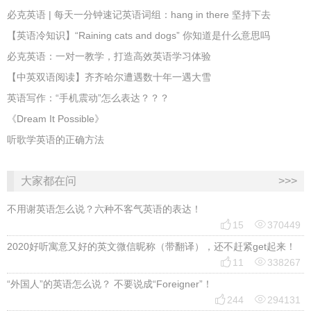
必克英语 | 每天一分钟速记英语词组：hang in there 坚持下去
​【英语冷知识】“Raining cats and dogs” 你知道是什么意思吗
必克英语：一对一教学，打造高效英语学习体验
【中英双语阅读】齐齐哈尔遭遇数十年一遇大雪
英语写作：“手机震动”怎么表达？？？
《Dream It Possible》
听歌学英语的正确方法
大家都在问
>>>
不用谢英语怎么说？六种不客气英语的表达！


15
370449
2020好听寓意又好的英文微信昵称（带翻译），还不赶紧get起来！


11
338267
“外国人”的英语怎么说？ 不要说成“Foreigner”！


244
294131