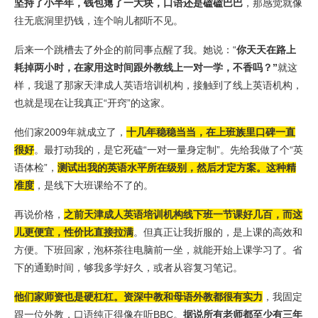
坚
持了小半年，钱包瘪了一大块，口语还是磕磕巴巴
，那感觉就像
往无底洞里扔钱，连个响儿都听不见。
后来一个跳槽去了外企的前同事点醒了我。她说：“
你天天在路上
耗掉两小时，在家用这时间跟外教线上一对一学，不香吗？”
就这
样，我退了那家天津成人英语培训机构，接触到了线上英语机构，
也就是现在让我真正“开窍”的这家。
他们家2009年就成立了，
十几年稳稳当当，在上班族里口碑一直
很好
。最打动我的，是它死磕“一对一量身定制”。先给我做了个“英
语体检”，
测试出我的英语水平所在级别，然后才定方案。这种精
准度
，是线下大班课给不了的。
再说价格，
之前天津成人英语培训机构线下班一节课好几百，而这
儿更便宜，性价比直接拉满
。但真正让我折服的，是上课的高效和
方便。下班回家，泡杯茶往电脑前一坐，就能开始上课学习了。省
下的通勤时间，够我多学好久，或者从容复习笔记。
他们家师资也是硬杠杠。资深中教和母语外教都很有实力
，我固定
跟一位外教，口语纯正得像在听BBC。
据说所有老师都至少有三年