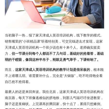
当初脑子一热，报了家天津成人英语培训机构，线下教学的模式。
销售嘴里的“小班精品课”听着特别美，可交完钱进去才发现，这家
天津成人英语培训机构一个班少说也有十来个人。老师确实挺卖
力，
但一节课分到每个人都说不了几句话，基础好的抢着答，基础
弱的干瞪眼，像我这种半吊子，刚鼓足勇气举手，下课铃响了。
而且，
这家天津成人英语培训机构的教学计划是很呆板的
，根本顾
不上谁哪儿弱、谁需要补什么，完全是“大锅饭”，吃不吃得饱全看
自己抢不抢得着。
最磨人的还是来回奔波。我住北辰，这家天津成人英语培训机构在
南京路，每天下班像逃难似的挤地铁，到那儿气喘吁吁坐进教室，
脑子还是浆糊状。上完课再折腾回家，快十点了，累得只想瘫倒。