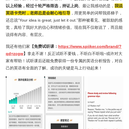
以上经验，经过十轮严格筛选，持证上岗
。最让我感动的是，
我
说
英语卡壳时，老师总是会耐心地引导
，用更简单的词帮我搭梯子，
还总说“Your idea is great, just let it out.”那种被看见、被鼓励的感
觉，真给了我好大的信心和情绪价值。现在我不仅敢说了，而且能
说得有内容、有层次。
我还有他们家
【免费试听课：
https://www.spiiker.com/brand/?
qd=zcgw
】
拿走不谢！反正试听不要钱，不听白不听啦~或许对大
家有帮助！试听课后还能免费获得一份专属的英语分析报告，对自
己的英语有全面的了解。成功的关键是马上行动起来！