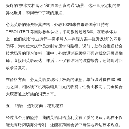
头疼的“技术文档阅读”和“跨国会议沟通”场景。这种量身定制的差
异化服务，瞬间击中了我的痛点。
必克英语的师资极其严格，外教100%来自母语国家且持有
TESOL/TEFL等国际教学认证，平均教龄超过3年。在教学体系
上，他们依托“专业测评—需求导入—课程方案—提升反馈”的四步
闭环，为每位大庆学员定制专属学习路径。课前，助教会推送贴合
技术场景的预习资料；课中，外教通过高频提问强迫我绕开母语翻
译，直接用英语表达；课后，不仅有详细的课堂报告，还能随时回
放录音复习。
在价格方面，必克英语展现出了极高的诚意。单节课时费在60-99
元之间，相比线下机构动辄几百元的收费，性价比极高，完全契合
大庆普通上班族的消费水平。
五、 结语：选对方向，稳扎稳打
经过几个月的坚持，我的英语口语流利度有了质的飞跃，现在不仅
能无障碍阅读海外专利，还能在跨国会议中自信地表达技术观点。