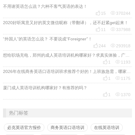
不用谢英语怎么说？六种不客气英语的表达！


15
370244
2020好听寓意又好的英文微信昵称（带翻译），还不赶紧get起来！


11
337988
“外国人”的英语怎么说？ 不要说成“Foreigner”！


244
293918
想给职场充电，郑州的成人英语培训机构哪家好？求真实体验，广告勿扰，感谢！


1
1193
2026年在线商务英语口语培训班求推荐个好的！上班族急需，哪家好？


1
1175
厦门成人英语培训机构哪家好？有推荐的吗？


1
1370
热门标签
必克英语官方报价
商务英语口语培训
在线英语培训