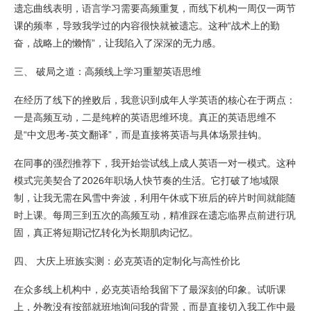
遗忘曲线表明，语言学习需要高频重复，而线下机构一周仅一两节
课的频率，导致我学过的内容很快就被遗忘。这种“战术上的勤
奋，战略上的懒惰”，让我陷入了深深的无力感。
三、 破局之道：高频线上学习重塑英语思维
在经历了线下的挫败后，我意识到成年人学英语的核心在于两点：
一是高频互动，二是纯粹的英语思维环境。真正的英语思维不
是“中文思考-英文翻译”，而是直接将英语与具体场景挂钩。
在同事的强烈推荐下，我开始尝试线上成人英语一对一模式。这种
模式完美契合了2026年职场人快节奏的生活。它打破了地域限
制，让我无需在风雪中奔波，利用午休或下班后的碎片时间就能随
时上课。每周三到五次的高频互动，精准踩在遗忘临界点前进行巩
固，真正将短期记忆转化为长期肌肉记忆。
四、 大庆上班族实测：必克英语的定制化与高性价比
在众多线上机构中，必克英语给我留下了最深刻的印象。试听课
上，外教没有按部就班地询问我的背景，而是直接切入我工作中最