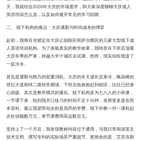
天，我就结合2026年大庆的市场需求，和大家深度聊聊大庆成人
英语培训怎么选，以及如何避开常见的学习陷阱。
二、 线下机构的痛点：大庆通勤与时间成本的博弈
起初，我将目光锁定在大庆让胡路区和萨尔图区的几家大型线下成
人英语培训机构。为了体验真实的教学效果，我特意在下班后顶着
大庆冬季的严寒，跨越大半个城区去试课。然而，现实却给我泼了
一盆冷水。
首先是通勤与精力的双重消耗。大庆的冬天漫长且寒冷，晚高峰的
世纪大道和纬二路经常拥堵。下班后急匆匆赶到校区，往往已经身
心俱疲。其次是教学模式的僵化。线下机构多为七八人的小班课，
一节课下来，轮到我开口练习的时间不足十分钟，老师更多是在照
本宣科。最让我望而却步的是高昂的学费，线下外教一对一课程起
步价动辄数万元，单节课费用高达数百元。
坚持上了一个月后，我发现教材内容过于通用，与我日常阅读英文
技术文档、撰写专利的实际场景严重脱节。更致命的是，艾宾浩斯