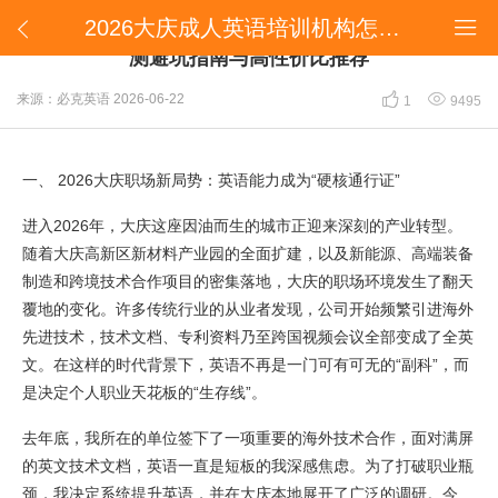
​2026大庆成人英语培训机构怎么选？大庆上班族亲测避坑指南与高性价比推荐


​2026大庆成人英语培训机构怎么选？大庆上班族亲
测避坑指南与高性价比推荐


来源：必克英语
2026-06-22
1
9495
一、 2026大庆职场新局势：英语能力成为“硬核通行证”
进入2026年，大庆这座因油而生的城市正迎来深刻的产业转型。
随着大庆高新区新材料产业园的全面扩建，以及新能源、高端装备
制造和跨境技术合作项目的密集落地，大庆的职场环境发生了翻天
覆地的变化。许多传统行业的从业者发现，公司开始频繁引进海外
先进技术，技术文档、专利资料乃至跨国视频会议全部变成了全英
文。在这样的时代背景下，英语不再是一门可有可无的“副科”，而
是决定个人职业天花板的“生存线”。
去年底，我所在的单位签下了一项重要的海外技术合作，面对满屏
的英文技术文档，英语一直是短板的我深感焦虑。为了打破职业瓶
颈，我决定系统提升英语，并在大庆本地展开了广泛的调研。今