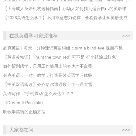
【上海成人英语机构选择指南】职场人如何找到适合自己的英语课程？
【2026英语怎么学？】不用靠意志力硬撑，全程督学让学英语变成日常习惯
在线英语学习资源推荐
>>>
必克英语 | 每天一分钟速记英语词组：turn a blind eye 视而不见
​【英语冷知识】“Paint the town red” 可不是“把小镇涂成红色”
做外贸别瞎学，只用工作能用上的表达才不白费
必克英语：一对一教学，打造高效英语学习体验
【中英双语阅读】齐齐哈尔遭遇数十年一遇大雪
英语写作：“手机震动”怎么表达？？？
《Dream It Possible》
听歌学英语的正确方法
大家都在问
>>>