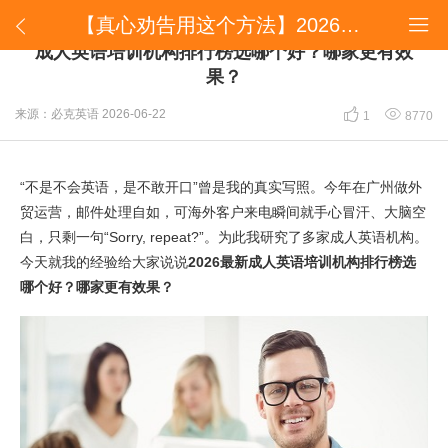
【真心劝告用这个方法】2026最新比较多人讨论的成人英语培训机构排行榜选哪个好？哪家更有效果？


【真心劝告用这个方法】2026最新比较多人讨论的
成人英语培训机构排行榜选哪个好？哪家更有效
果？


来源：必克英语
2026-06-22
1
8770
“不是不会英语，是不敢开口”曾是我的真实写照。今年在广州做外
贸运营，邮件处理自如，可海外客户来电瞬间就手心冒汗、大脑空
白，只剩一句“Sorry, repeat?”。为此我研究了多家成人英语机构。
今天就我的经验给大家说说
2026最新成人英语培训机构排行榜选
哪个好？哪家更有效果？