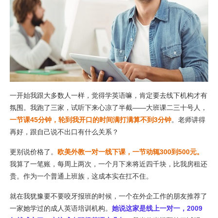
一开始我跟大多数人一样，觉得学英语嘛，肯定要去线下机构才有
氛围。我跑了三家，试听下来心凉了半截——大班课二三十号人，
一节课45分钟，轮到我开口的时间满打满算不到3分钟
。老师讲得
再好，跟自己说不出口有什么关系？
更别说价格了。
欧美外教一对一线下课，一节动辄300到500元。
我算了一笔账，每周上两次，一个月下来将近四千块，比我房租还
贵。作为一个普通上班族，这成本实在扛不住。
就在我犹豫要不要咬牙报班的时候，一个在外企工作的朋友推荐了
一家她学过的成人英语培训机构。
她说这家是线上一对一，2009