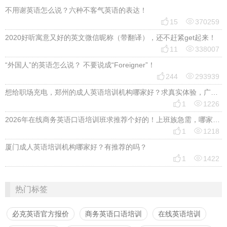
不用谢英语怎么说？六种不客气英语的表达！


15
370259
2020好听寓意又好的英文微信昵称（带翻译），还不赶紧get起来！


11
338007
“外国人”的英语怎么说？ 不要说成“Foreigner”！


244
293939
想给职场充电，郑州的成人英语培训机构哪家好？求真实体验，广告勿扰，感谢！


1
1226
2026年在线商务英语口语培训班求推荐个好的！上班族急需，哪家好？


1
1218
厦门成人英语培训机构哪家好？有推荐的吗？


1
1422
热门标签
必克英语官方报价
商务英语口语培训
在线英语培训