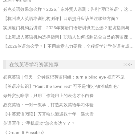
深圳华e街英语
必克英语效果怎么样？2026广东外贸人亲测：告别“哑巴英语”，这才是成年人最高效的自救指南！
【杭州成人英语培训机构测评】口语提升应该关注哪些方面？
实测厦门机构后讲讲：2026年英语口语培训班怎么选？避坑指南与高效学习新范式
【上海成人英语机构选择指南】职场人如何找到适合自己的英语课程？
【2026英语怎么学？】不用靠意志力硬撑，全程督学让学英语变成日常习惯
在线英语学习资源推荐
>>>
必克英语 | 每天一分钟速记英语词组：turn a blind eye 视而不见
​【英语冷知识】“Paint the town red” 可不是“把小镇涂成红色”
做外贸别瞎学，只用工作能用上的表达才不白费
必克英语：一对一教学，打造高效英语学习体验
【中英双语阅读】齐齐哈尔遭遇数十年一遇大雪
英语写作：“手机震动”怎么表达？？？
《Dream It Possible》