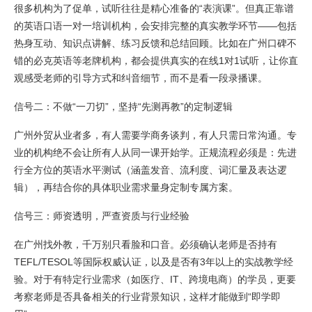
很多机构为了促单，试听往往是精心准备的“表演课”。但真正靠谱
的英语口语一对一培训机构，会安排完整的真实教学环节——包括
热身互动、知识点讲解、练习反馈和总结回顾。比如在广州口碑不
错的必克英语等老牌机构，都会提供真实的在线1对1试听，让你直
观感受老师的引导方式和纠音细节，而不是看一段录播课。
信号二：不做“一刀切”，坚持“先测再教”的定制逻辑
广州外贸从业者多，有人需要学商务谈判，有人只需日常沟通。专
业的机构绝不会让所有人从同一课开始学。正规流程必须是：先进
行全方位的英语水平测试（涵盖发音、流利度、词汇量及表达逻
辑），再结合你的具体职业需求量身定制专属方案。
信号三：师资透明，严查资质与行业经验
在广州找外教，千万别只看脸和口音。必须确认老师是否持有
TEFL/TESOL等国际权威认证，以及是否有3年以上的实战教学经
验。对于有特定行业需求（如医疗、IT、跨境电商）的学员，更要
考察老师是否具备相关的行业背景知识，这样才能做到“即学即