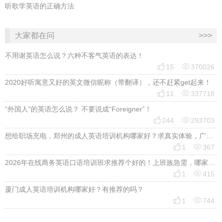
听歌学英语的正确方法
大家都在问
>>>
不用谢英语怎么说？六种不客气英语的表达！


15
370026
2020好听寓意又好的英文微信昵称（带翻译），还不赶紧get起来！


11
337718
“外国人”的英语怎么说？ 不要说成“Foreigner”！


244
293703
想给职场充电，郑州的成人英语培训机构哪家好？求真实体验，广告勿扰，感谢！


1
367
2026年在线商务英语口语培训班求推荐个好的！上班族急需，哪家好？


1
415
厦门成人英语培训机构哪家好？有推荐的吗？


1
744