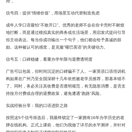
用”。
信号四：提供“情绪价值”，用场景互动代替制造焦虑
成年人学口语最怕“不敢开口”。优秀的老师不会在你卡壳时不耐烦
地打断，而是通过模拟真实的商务或生活场景，用启发式提问引导
你主动表达。每当你成功输出一个句子，他们都会给予真诚的鼓
励。这种被认可的感觉，是克服“哑巴英语”的关键动力。
信号五：口碑稳健，看重办学年限与退费透明度
广告可以包装，但时间沉淀的口碑骗不了人。一家英语口语培训机
构如果在广州乃至全国深耕十几年依然被老学员推荐，那基本错不
了。同时，务必关注其收费是否透明规范，有无隐形消费，是否支
持按月付费或合理的退费政策，避免遭遇“跑路”风险。
实战经验分享：我的口语进阶之路
按照这5个信号筛选后，我最终锁定了一家拥有16年办学历史的老
牌在线机构。正式上课前，他们为我做了详尽的水平测评，并针对