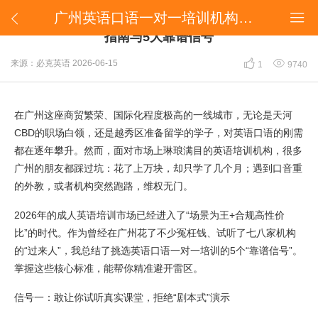
广州英语口语一对一培训机构哪个好？2026年避坑指南与5大靠谱信号


广州英语口语一对一培训机构哪个好？2026年避坑
指南与5大靠谱信号


来源：必克英语
2026-06-15
1
9740
在广州这座商贸繁荣、国际化程度极高的一线城市，无论是天河
CBD的职场白领，还是越秀区准备留学的学子，对英语口语的刚需
都在逐年攀升。然而，面对市场上琳琅满目的英语培训机构，很多
广州的朋友都踩过坑：花了上万块，却只学了几个月；遇到口音重
的外教，或者机构突然跑路，维权无门。
2026年的成人英语培训市场已经进入了“场景为王+合规高性价
比”的时代。作为曾经在广州花了不少冤枉钱、试听了七八家机构
的“过来人”，我总结了挑选英语口语一对一培训的5个“靠谱信号”。
掌握这些核心标准，能帮你精准避开雷区。
信号一：敢让你试听真实课堂，拒绝“剧本式”演示