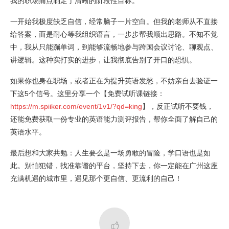
我的职场痛点制定了清晰的阶段性目标。
一开始我极度缺乏自信，经常脑子一片空白。但我的老师从不直接
给答案，而是耐心等我组织语言，一步步帮我顺出思路。不知不觉
中，我从只能蹦单词，到能够流畅地参与跨国会议讨论、聊观点、
讲逻辑。这种实打实的进步，让我彻底告别了开口的恐惧。
如果你也身在职场，或者正在为提升英语发愁，不妨亲自去验证一
下这5个信号。这里分享一个【免费试听课链接：
https://m.spiiker.com/event/1v1/?qd=king
】，反正试听不要钱，
还能免费获取一份专业的英语能力测评报告，帮你全面了解自己的
英语水平。
最后想和大家共勉：人生要么是一场勇敢的冒险，学口语也是如
此。别怕犯错，找准靠谱的平台，坚持下去，你一定能在广州这座
充满机遇的城市里，遇见那个更自信、更流利的自己！
