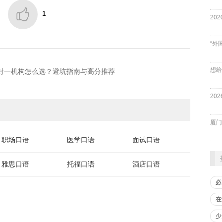

1
“外
一对一机构怎么选？避坑指南与高分推荐
厦门
职场口语
医学口语
面试口语
雅思口语
托福口语
酒店口语
必
在
少