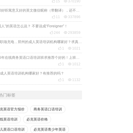

15

370190
2020好听寓意又好的英文微信昵称（带翻译），还不赶紧get起来！

11

337896
国人”的英语怎么说？ 不要说成“Foreigner”！

244

293859
想给职场充电，郑州的成人英语培训机构哪家好？求真实体验，广告勿扰，感谢！

1

1021
2026年在线商务英语口语培训班求推荐个好的！上班族急需，哪家好？

1

1012
成人英语培训机构哪家好？有推荐的吗？

1

1132
热门标签
克英语官方报价
商务英语口语培训
线英语培训
必克英语价格
儿英语口语培训
必克英语青少年英语