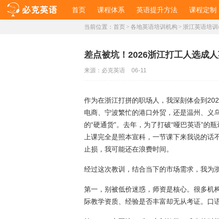
首页
课程体系
英语提升方法
课程定制
当前位置：
首页
>
各地英语培训机构
>
浙江英语培训
差点被坑！2026浙江打工人选成
来源：
必克英语
06-11
作为在浙江打拼的职场人，我深刻体会到20
电商、宁波繁忙的港口外贸，还是温州、义
的“硬通货”。去年，为了打破“哑巴英语”
上课完全是照本宣科，一节课下来我说的话
止损，我可能还在浪费时间。
经过这次教训，结合当下的市场需求，我为浙
第一，别被低价迷惑，师资是核心。很多机构打
际教学资质、经验是否丰富却无从考证。口