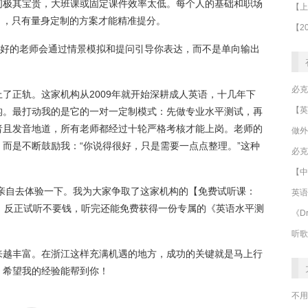
间极其宝贵，大班课或固定课件效率太低。每个人的基础和职场
），只有量身定制的方案才能精准提分。
。好的老师会通过情景模拟和提问引导你表达，而不是单向输出
了正轨。这家机构从2009年就开始深耕成人英语，十几年下
构。最打动我的是它的一对一定制模式：先做专业水平测试，再
者且发音地道，所有老师都经过十轮严格考核才能上岗。老师的
做外
而是不断鼓励我：“你说得很好，只是需要一点点整理。”这种
必克
【中
妨亲自去体验一下。我为大家争取了这家机构的【免费试听课：
英语
，反正试听不要钱，听完还能免费获得一份专属的《英语水平测
《Dr
听歌
来越丰富。在浙江这样充满机遇的地方，成功的关键就是马上行
，希望我的经验能帮到你！
不用