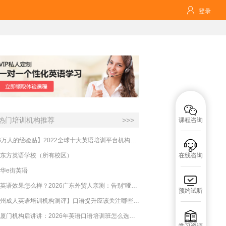

登录

热门培训机构推荐
>>>
课程咨询
【16万人的经验贴】2022全球十大英语培训平台机构榜单，一文告诉你

东方英语学校（所有校区）
在线咨询
华e街英语

必克英语效果怎么样？2026广东外贸人亲测：告别“哑巴英语”，这才是成年人最高效的自救指南！
预约试听
【杭州成人英语培训机构测评】口语提升应该关注哪些方面？

实测厦门机构后讲讲：2026年英语口语培训班怎么选？避坑指南与高效学习新范式