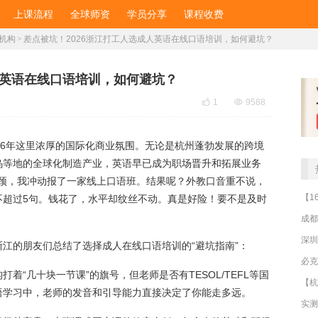
上课流程
全球师资
学员分享
课程收费
机构
>
差点被坑！2026浙江打工人选成人英语在线口语培训，如何避坑？
人英语在线口语培训，如何避坑？

1

9588
26年这里浓厚的国际化商业氛围。无论是杭州蓬勃发展的跨境
乌等地的全球化制造产业，英语早已成为职场晋升和拓展业务
的瓶颈，我冲动报了一家线上口语班。结果呢？外教口音重不说，
不超过5句。钱花了，水平却纹丝不动。真是好险！要不是及时
成都
深圳
江的朋友们总结了选择成人在线口语培训的“避坑指南”：
着“几十块一节课”的旗号，但老师是否有TESOL/TEFL等国
语学习中，老师的发音和引导能力直接决定了你能走多远。