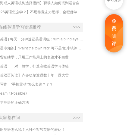
学习资源
【上海成人英语机构选择指南】职场人如何找到适合自己的英语课程？
【2026英语怎么学？】不用靠意志力硬撑，全程督学让学英语变成日常习惯
免
在线英语学习资源推荐
>>>
费
测
必克英语 | 每天一分钟速记英语词组：turn a blind eye 视而不见
评
​【英语冷知识】“Paint the town red” 可不是“把小镇涂成红色”
贸别瞎学，只用工作能用上的表达才不白费
英语：一对一教学，打造高效英语学习体验
英双语阅读】齐齐哈尔遭遇数十年一遇大雪
写作：“手机震动”怎么表达？？？
eam It Possible》
学英语的正确方法
大家都在问
>>>
谢英语怎么说？六种不客气英语的表达！