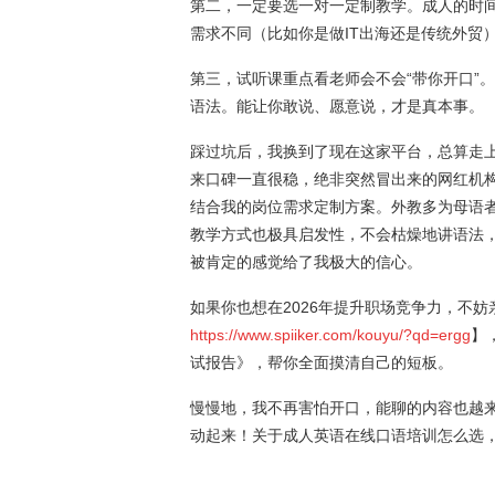
第二，一定要选一对一定制教学。成人的时
需求不同（比如你是做IT出海还是传统外贸
第三，试听课重点看老师会不会“带你开口”
语法。能让你敢说、愿意说，才是真本事。
踩过坑后，我换到了现在这家平台，总算走上
来口碑一直很稳，绝非突然冒出来的网红机
结合我的岗位需求定制方案。外教多为母语
教学方式也极具启发性，不会枯燥地讲语法，
被肯定的感觉给了我极大的信心。
如果你也想在2026年提升职场竞争力，不
https://www.spiiker.com/kouyu/?qd=ergg
】
试报告》，帮你全面摸清自己的短板。
慢慢地，我不再害怕开口，能聊的内容也越
动起来！关于成人英语在线口语培训怎么选