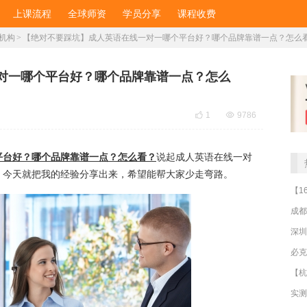
上课流程
全球师资
学员分享
课程收费
机构
>
​【绝对不要踩坑】成人英语在线一对一哪个平台好？哪个品牌靠谱一点？怎么
一对一哪个平台好？哪个品牌靠谱一点？怎么

1

9786
平台好？哪个品牌靠谱一点？怎么看？
说起成人英语在线一对
。今天就把我的经验分享出来，希望能帮大家少走弯路。
成都
深圳