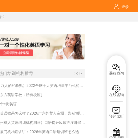

登录
看？

热门培训机构推荐
>>>
课程咨询
【16万人的经验贴】2022全球十大英语培训平台机构榜单，一文告诉你

东方英语学校（所有校区）
在线咨询
华e街英语

必克英语效果怎么样？2026广东外贸人亲测：告别“哑巴英语”，这才是成年人最高效的自救指南！
预约试听
【杭州成人英语培训机构测评】口语提升应该关注哪些方面？

实测厦门机构后讲讲：2026年英语口语培训班怎么选？避坑指南与高效学习新范式