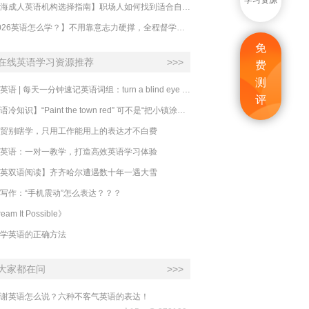
学习资源
【上海成人英语机构选择指南】职场人如何找到适合自己的英语课程？
【2026英语怎么学？】不用靠意志力硬撑，全程督学让学英语变成日常习惯
免
在线英语学习资源推荐
>>>
费
测
必克英语 | 每天一分钟速记英语词组：turn a blind eye 视而不见
评
​【英语冷知识】“Paint the town red” 可不是“把小镇涂成红色”
贸别瞎学，只用工作能用上的表达才不白费
英语：一对一教学，打造高效英语学习体验
英双语阅读】齐齐哈尔遭遇数十年一遇大雪
写作：“手机震动”怎么表达？？？
eam It Possible》
学英语的正确方法
大家都在问
>>>
谢英语怎么说？六种不客气英语的表达！