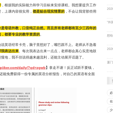
学
，根据我的实际能力和学习目标来安排课程。我想要提升工作
程，上课内容很实用，
都是贴合现实情景的
，不会让我背那些用
“外
分是母语外教，口音纯正自然。而且所有老师都有至少三四年的
岗，都要专业的教学资质的
。
始说英语经常卡壳，脑子里想好了，嘴巴跟不上。老师从不急着
帮我表达出来
。每次我表达出来一点点，老师都会真心实意地鼓
慢慢地，我不但说得越来越流利，还能主动展开话题了。
厦门
spiiker.com/daily/?qd=zgwb
】
拿走不谢！反正试听不要钱，
后还能免费获得一份专属的英语分析报告，对自己的英语有全面
必
在
少