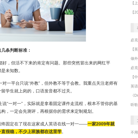
出几条判断标准：
做外
定都好，但活不下来的肯定有问题。那些突然冒出来的网红平
必克
都是未知数。
【中
一对一平台只说“外教”，但外教不等于会教。我重点关注老师有
英语
个留学生就上岗的，口语发音都不过关。
《Dr
上说“一对一”，实际就是拿着固定课件走流程，根本不管你的基
听歌
机构，一定会先测评，再根据你的需求来定制规划。
最终固定在了现在这家成人英语在线一对一——
一家2009年就
一直很稳，不少上班族都在这里学
。
不用