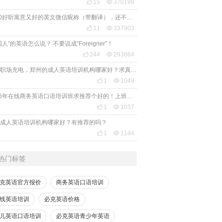

15

370199
2020好听寓意又好的英文微信昵称（带翻译），还不赶紧get起来！

11

337903
国人”的英语怎么说？ 不要说成“Foreigner”！

244

293864
想给职场充电，郑州的成人英语培训机构哪家好？求真实体验，广告勿扰，感谢！

1

1049
2026年在线商务英语口语培训班求推荐个好的！上班族急需，哪家好？

1

1037
成人英语培训机构哪家好？有推荐的吗？

1

1144
热门标签
克英语官方报价
商务英语口语培训
线英语培训
必克英语价格
儿英语口语培训
必克英语青少年英语