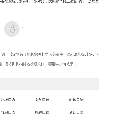
不要怕踩坑，多试听、多对比，找到那个真正适合你的，然后坚

1
一篇：【深圳英语机构实测】学习英语半年后到底能提升多少？
语口语培训机构排名榜哪家好？哪里学才有效果？
职场口语
医学口语
面试口语
雅思口语
托福口语
酒店口语