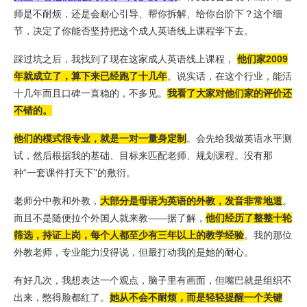
师是不耐烦，还是会耐心引导、帮你拆解、给你台阶下？这个细
节，决定了你能否坚持把这个成人英语线上课程学下去。
踩过坑之后，我找到了现
在这家成人英语线上课程，
他们家2009
年就成立了，算下来已经跑了十几年
。说实话，在这个行业，能活
十几年而且口碑一直稳的，不多见。
我看了大家对他们家的评价还
不错的。
他们的模式很专业，
就是一对一量身定制
。会先给我做英语水平测
试，然后根据我的基础、目标来匹配老师、规划课程。没有那
种“一套课件打天下”的敷衍。
老师分中教和外教，
大部分是母语为英语的外教，发音非常地道
。
而且不是随便拉个外国人就来教——据了解，
他们经历了整整十轮
筛选，持证上岗，每个人都至少有三年以上的教学经验
。我的那位
外教老师，专业能力没得说，但最打动我的是她的耐心。
有好几次，我想表达一个观点，脑子里有画面，但嘴巴就是组织不
出来，憋得脸都红了。
她从不会不耐烦，
而是轻轻提醒一个关键