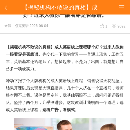
​【揭秘机构不敢说的真相】成人英语线上课程哪个好？过来人教你一眼看穿是否靠谱。


​【揭秘机构不敢说的真相】成人英语线上课程哪个
好？过来人教你一眼看穿是否靠谱。


来源：必克英语
2026-06-04
1
9092
【揭秘机构不敢说的真相】成人英语线上课程哪个好？过来人教你
一眼看穿是否靠谱。
先交代一下我的背景——普通上班族，工作五
年，英语基本还给老师了。想捡起来，不是为了出国，就是想让自
己多一项硬实力。
冲动下报了个大牌机构的成人英语线上课程，销售说得天花乱坠，
结果开课以后发现是大班直播课，几十个人挤在一个直播间，老师
根本顾不上我。课件是固定的，我基础弱跟不上，想问问题还得排
队。坚持了两个月，几乎没进步。这次教训让我明白一个道理：选
成人英语线上课程，
别看广告，看模式
。