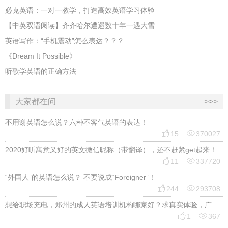
必克英语：一对一教学，打造高效英语学习体验
【中英双语阅读】齐齐哈尔遭遇数十年一遇大雪
英语写作：“手机震动”怎么表达？？？
《Dream It Possible》
听歌学英语的正确方法
大家都在问
>>>
不用谢英语怎么说？六种不客气英语的表达！


15
370027
2020好听寓意又好的英文微信昵称（带翻译），还不赶紧get起来！


11
337720
“外国人”的英语怎么说？ 不要说成“Foreigner”！


244
293708
想给职场充电，郑州的成人英语培训机构哪家好？求真实体验，广告勿扰，感谢！


1
367