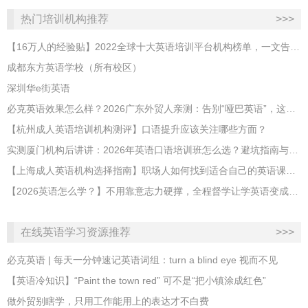
热门培训机构推荐
>>>
【16万人的经验贴】2022全球十大英语培训平台机构榜单，一文告诉你
成都东方英语学校（所有校区）
深圳华e街英语
必克英语效果怎么样？2026广东外贸人亲测：告别“哑巴英语”，这才是成年人最高效的自救指南！
【杭州成人英语培训机构测评】口语提升应该关注哪些方面？
实测厦门机构后讲讲：2026年英语口语培训班怎么选？避坑指南与高效学习新范式
【上海成人英语机构选择指南】职场人如何找到适合自己的英语课程？
【2026英语怎么学？】不用靠意志力硬撑，全程督学让学英语变成日常习惯
在线英语学习资源推荐
>>>
必克英语 | 每天一分钟速记英语词组：turn a blind eye 视而不见
​【英语冷知识】“Paint the town red” 可不是“把小镇涂成红色”
做外贸别瞎学，只用工作能用上的表达才不白费