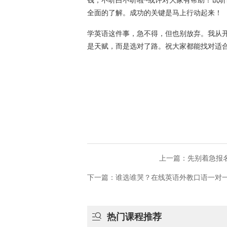
钱，不听白不听啦~或许对大家有帮助！试
全面的了解。成功的关键是马上行动起来！
学英语这件事，急不得，但也别放弃。我从
是天赋，而是选对了路。祝大家都能找对适
上一篇：​先别着急
下一篇：谁选谁哭？在线英语外教口语一对

热门课程推荐