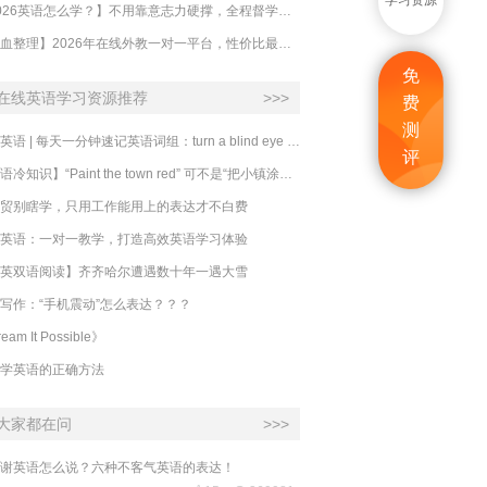
学习资源
【2026英语怎么学？】不用靠意志力硬撑，全程督学让学英语变成日常习惯
【吐血整理】2026年在线外教一对一平台，性价比最高的求推荐！哪家效果好？
免
在线英语学习资源推荐
>>>
费
测
必克英语 | 每天一分钟速记英语词组：turn a blind eye 视而不见
评
​【英语冷知识】“Paint the town red” 可不是“把小镇涂成红色”
贸别瞎学，只用工作能用上的表达才不白费
英语：一对一教学，打造高效英语学习体验
英双语阅读】齐齐哈尔遭遇数十年一遇大雪
写作：“手机震动”怎么表达？？？
eam It Possible》
学英语的正确方法
大家都在问
>>>
谢英语怎么说？六种不客气英语的表达！