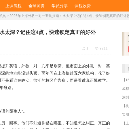
上课流程
全球师资
学员分享
课程收费
机构
>
2026年上海外教一对一避坑指南：水太深？记住这4点，快速锁定真正的好外
：水太深？记住这4点，快速锁定真正的好外

1

9211
想提升英语，外教一对一几乎是刚需。但市面上的外教一对一英
最深的地方能没过头顶。两年间在上海换过五六家机构，花了好
训不是看谁在静安、徐汇的校区广告多，而是看谁真正懂教学。
年弯路。
成都
深圳
英语的陌生人”。
是另一回事。他们不知道你错在哪里，不知道怎么纠正。真正的