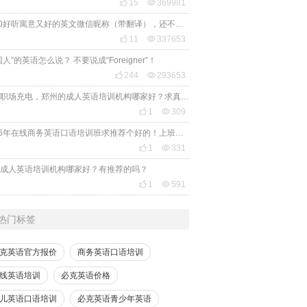

15

369981
2020好听寓意又好的英文微信昵称（带翻译），还不赶紧get起来！

11

337653
国人”的英语怎么说？ 不要说成“Foreigner”！

244

293653
想给职场充电，郑州的成人英语培训机构哪家好？求真实体验，广告勿扰，感谢！

1

309
2026年在线商务英语口语培训班求推荐个好的！上班族急需，哪家好？

1

331
成人英语培训机构哪家好？有推荐的吗？

1

591
热门标签
克英语官方报价
商务英语口语培训
线英语培训
必克英语价格
儿英语口语培训
必克英语青少年英语