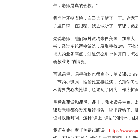
年，老师是真的会教。”
我当时还挺谨慎，自己去了解了一下。这家平
子里口碑一直很稳。我去试听了一节课，然
先说老师。他们家外教均来自美国、加拿大、英国
书，经过多轮严格筛选，录取率仅2%，不仅
场人的业务痛点，知道怎么引导你开口，怎
会教业务”的情况。
再说课程。课程价格也很良心，单节课60-
一节的小班课，性价比直接拉满，长期学习
不需要费心去抢课，也避免了因为工作太忙
最后说课堂和课后。课上，我永远是主角。
课后老师都会发来反馈报告，哪里读错了、
也可以随时问。这种“课上+课后”的闭环，
我还有他们家【免费试听课：
https://www.sp