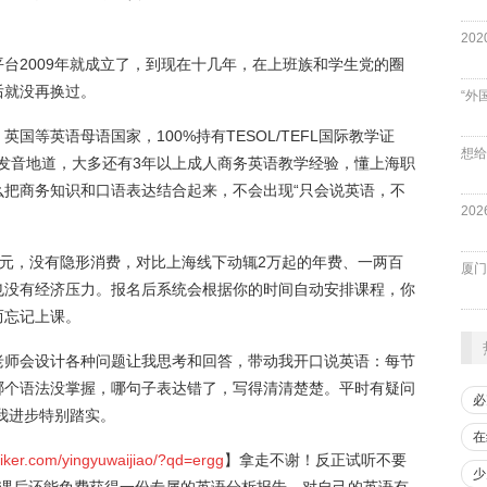
台2009年就成立了，到现在十几年，在上班族和学生党的圈
后就没再换过。
“外
等英语母语国家，100%持有TESOL/TEFL国际教学证
发音地道，大多还有3年以上成人商务英语教学经验，懂上海职
么把商务知识和口语表达结合起来，不会出现“只会说英语，不
99元，没有隐形消费，对比上海线下动辄2万起的年费、一两百
厦门
也没有经济压力。报名后系统会根据你的时间自动安排课程，你
而忘记上课。
老师会设计各种问题让我思考和回答，带动我开口说英语：每节
哪个语法没掌握，哪句子表达错了，写得清清楚楚。平时有疑问
必
让我进步特别踏实。
在
iiker.com/yingyuwaijiao/?qd=ergg
】拿走不谢！反正试听不要
少