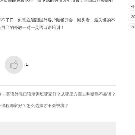
听课后还能免费获得一份专属的英语分析报告，对自己的英语有
外
2
开不了口，到现在能跟国外客户顺畅开会，回头看，最关键的不
2
合自己的外教一对一英语口语培训！

1
报名！英语外教口语培训班哪家好？从哪里方面去判断靠不靠谱？
一课程哪家好？怎么选择才不会被坑？