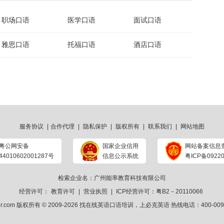
职场口语
医学口语
面试口语
雅思口语
托福口语
酒店口语
服务协议
|
合作代理
|
隐私保护
|
版权所有
|
联系我们
|
网站地图
粤公网安备
国家企业信用
网站备案信息
44010602001287号
信息公示系统
粤ICP备09220
检索企业名：广州能率教育科技有限公司
经营许可：
教育许可
|
营业执照
|
ICP经营许可：粤B2－20110066
ker.com 版权所有 © 2009-2026
找在线英语口语培训
，上
必克英语
热线电话：400-009-