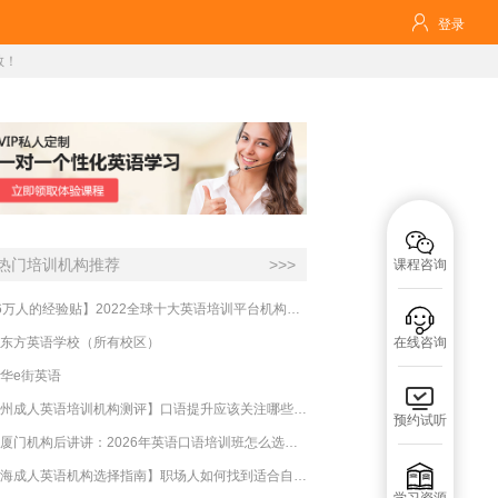

登录
教！

热门培训机构推荐
>>>
课程咨询
【16万人的经验贴】2022全球十大英语培训平台机构榜单，一文告诉你

东方英语学校（所有校区）
在线咨询
华e街英语

【杭州成人英语培训机构测评】口语提升应该关注哪些方面？
预约试听
实测厦门机构后讲讲：2026年英语口语培训班怎么选？避坑指南与高效学习新范式

【上海成人英语机构选择指南】职场人如何找到适合自己的英语课程？