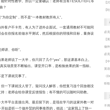
针对性教学。所以一定要确认：老师有没有TESOL/TEFL等
验？
为你定制”，而不是“一本教材教所有人”。
海外客户不卡壳，有人为了进外企面试。一套通用教材不可能同
训会在你报名前做水平测试，然后根据你的弱项和目标，量身设
做外
老师讲、你听”。
必克
果老师说了一大半，你只回了几个“yes”，那这课基本白上。
【中
在真实场景里不断输出。课堂开口率，是检验效果的第一指标。
英语
不是下课就完事了。
《Dr
听歌
，但一下课就没人管了。疑问没人解答，你想复习连个回放都没
支持：老师会给你课堂反馈报告；有不懂的可以随时问助教。
一大半平台直接出局。最后留下的，是现在学习的这家外教一对
不用
）。一开始是听一个做外贸的同事推荐的，他说：“这家我上了快一