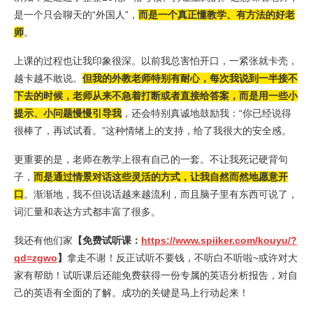
是一个只会聊天的“外国人”，
而是一个真正懂教学、有方法的好老
师
。
上课的过程也让我印象很深。以前我总害怕开口，一紧张就卡壳，
越卡越不敢说。
但我的外教老师特别有耐心，每次我说到一半接不
下去的时候，老师从来不急着打断或者直接给答案，而是用一些小
提示、小问题慢慢引导我
，还会特别真诚地鼓励我：“你已经说得
很棒了，再试试看。”这种情绪上的支持，给了我很大的安全感。
更重要的是，老师在教学上很有自己的一套。不让我死记硬背句
子，
而是通过情景对话这些灵活的方式，让我自然而然地愿意开
口
。渐渐地，我不但说话越来越流利，而且脑子里有东西可说了，
词汇量和表达方式都丰富了很多。
我还有他们家
【免费试听课：
https://www.spiiker.com/kouyu/?
qd=zgwo
】
拿走不谢！反正试听不要钱，不听白不听啦~或许对大
家有帮助！试听课后还能免费获得一份专属的英语分析报告，对自
己的英语有全面的了解。成功的关键是马上行动起来！