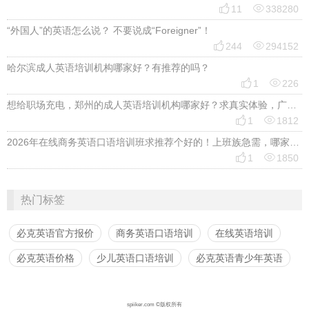


11
338280
“外国人”的英语怎么说？ 不要说成“Foreigner”！


244
294152
哈尔滨成人英语培训机构哪家好？有推荐的吗？


1
226
想给职场充电，郑州的成人英语培训机构哪家好？求真实体验，广告勿扰，感谢！


1
1812
2026年在线商务英语口语培训班求推荐个好的！上班族急需，哪家好？


1
1850
热门标签
必克英语官方报价
商务英语口语培训
在线英语培训
必克英语价格
少儿英语口语培训
必克英语青少年英语
spiiker.com ©版权所有