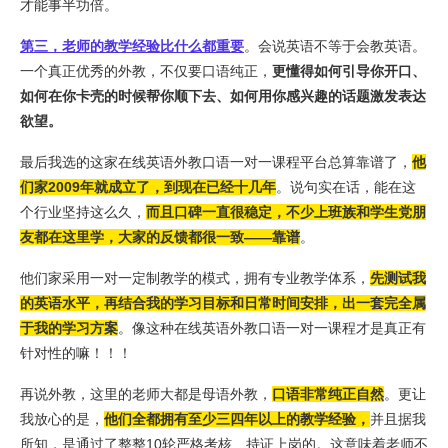
才能事半功倍。
第三，老师的教学经验比什么都重要
。会说英语不等于会教英语。
一个真正优秀的外教，不仅要口语纯正，
更懂得如何引导你开口、
如何在你卡壳的时候帮你顺下去、如何用你感兴趣的话题激发表达
欲望。
最后我选的这家在线英语外教口语一对一课程平台总算靠谱了，
他
们家2009年就成立了，到现在已经十几年
。说句实在话，能在这
个行业坚持这么久，
而且口碑一直很稳定，不少上班族和学生党朋
友都在这里学，大家的反馈都很一致——靠谱
。
他们家采用一对一定制教学的模式，拥有专业教学体系，
先测试我
的英语水平，再结合我的学习目标和日常时间安排，出一套完全属
于我的学习方案
。像这种在线英语外教口语一对一课程才是真正有
针对性的嘛！！！
再说外教，这里的老师大都是母语外教，
口语非常纯正自然
。更让
我放心的是，
他们全都拥有至少三四年以上的教学经验，
并且据我
所知，是通过了整整10轮严格考核、持证上岗的。这意味着老师不