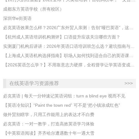
成都东方英语学校（所有校区）
深圳华e街英语
必克英语效果怎么样？2026广东外贸人亲测：告别“哑巴英语”，这才是成年人最高效的自救指南！
【杭州成人英语培训机构测评】口语提升应该关注哪些方面？
实测厦门机构后讲讲：2026年英语口语培训班怎么选？避坑指南与高效学习新范式
【上海成人英语机构选择指南】职场人如何找到适合自己的英语课程？
【2026英语怎么学？】不用靠意志力硬撑，全程督学让学英语变成日常习惯
在线英语学习资源推荐
>>>
必克英语 | 每天一分钟速记英语词组：turn a blind eye 视而不见
​【英语冷知识】“Paint the town red” 可不是“把小镇涂成红色”
做外贸别瞎学，只用工作能用上的表达才不白费
必克英语：一对一教学，打造高效英语学习体验
【中英双语阅读】齐齐哈尔遭遇数十年一遇大雪