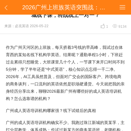
2026广州上班族英语突围战：为什么我放弃珠江新城线下课，转战线上一对一？


2026广州上班族英语突围战：为什么我放弃珠江新
城线下课，转战线上一对一？


来源：必克英语
2026-05-22
1
9134
作为广州天河区的上班族，每天挤着3号线的早高峰，我试过在体
育西的某知名线下机构学英语。结果呢？通勤单程1小时，下班赶
过去累得只想睡觉，大班课里几十个人，一节课下来开口时间不到
5分钟，学了半年还是“中式英语”，核心知识点忘得一干二净。
2026年，AI工具虽然普及，但面对广交会的国际客户、跨境电商
的商务谈判，一口流利的英语依然是职场硬通货。今天就把我的亲
身经历分享出来，聊聊2026最新广州有哪些好的成人英语培训机
构？怎么选靠谱的机构？
广州成人英语培训机构哪家强？线下试错后的真相
广州的成人英语培训机构确实不少。我跑过珠江新城的英某孚，主
打分层教学，体系成熟；也试过新某方的商务英语班，老牌机构，