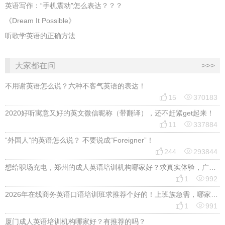
英语写作：“手机震动”怎么表达？？？
《Dream It Possible》
听歌学英语的正确方法
大家都在问
>>>
不用谢英语怎么说？六种不客气英语的表达！


15
370183
2020好听寓意又好的英文微信昵称（带翻译），还不赶紧get起来！


11
337884
“外国人”的英语怎么说？ 不要说成“Foreigner”！


244
293844
想给职场充电，郑州的成人英语培训机构哪家好？求真实体验，广告勿扰，感谢！


1
992
2026年在线商务英语口语培训班求推荐个好的！上班族急需，哪家好？


1
991
厦门成人英语培训机构哪家好？有推荐的吗？