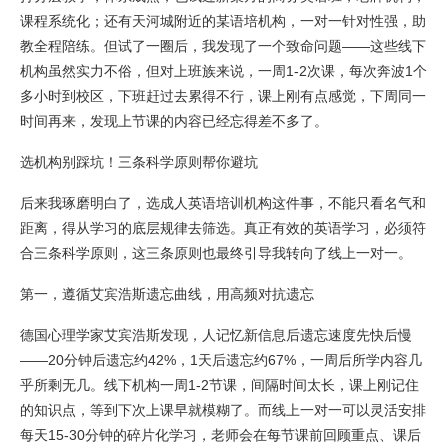
课程系统化；还有天河城附近的某语培机构，一对一针对性强，助
教全程陪练。但试了一圈后，我发现了一个致命问题——这些线下
机构虽然实力不俗，但对上班族来说，一周1-2次课，每次奔波1个
多小时到校区，下班赶过去累得不行，课上刚有点感觉，下周同一
时间再来，发现上节课的内容已经忘得差不多了。
选机构别踩坑！三条科学原则帮你避坑
后来我琢磨明白了，选成人英语培训机构这件事，不能只看名气和
距离，得从学习的底层规律去筛选。真正有效的英语学习，必须符
合三条科学原则，这三条原则也最终引导我转向了线上一对一。
第一，遵循艾宾浩斯遗忘曲线，用高频对抗遗忘
德国心理学家艾宾浩斯发现，人记忆新信息后遗忘速度先快后慢
——20分钟后遗忘约42%，1天后遗忘约67%，一周后所学内容几
乎所剩无几。线下机构一周1-2节课，间隔时间太长，课上刚记住
的知识点，等到下次上课早就模糊了。而线上一对一可以灵活安排
每天15-30分钟的碎片化学习，老师会在每节课前回顾重点、课后