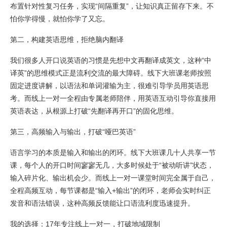
布置针对性复习任务，实现“间隔重复”，让知识真正留存下来。不
怕你学得慢，就怕你学了又忘。
第二，构建英语思维，拒绝脑内翻译
我们很多人开口说英语的习惯是先想中文再翻译成英文，这种“中
译英”的思维模式正是流利交流的最大障碍。线下大班课老师按照
固定进度讲解，以语法和单词灌输为主，很难引导学员用英语思
考。而线上一对一全程由专属老师陪伴，用英语互动引导你直接用
英语表达，从根源上打破“先翻译再开口”的固化思维。
第三，高频输入与输出，打破“哑巴英语”
语言学习的本质是输入和输出的闭环。线下大班课几十人共享一节
课，每个人的开口时间寥寥无几，大多时候处于“被动听讲”状态，
输入碎片化、输出机会少。而线上一对一课堂时间完全属于自己，
全程高频互动，每节课都是“输入+输出”的闭环，老师会实时纠正
发音和语法错误，这种高频反馈能让口语流利度迅速提升。
我的选择：17年专注线上一对一，打破地域限制