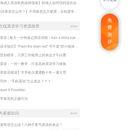
学习资源
【上海成人英语机构选择指南】职场人如何找到适合自己的英语课程？
【2026英语怎么学？】不用靠意志力硬撑，全程督学让学英语变成日常习惯
免
在线英语学习资源推荐
>>>
费
测
必克英语 | 每天一分钟速记英语词组：turn a blind eye 视而不见
评
​【英语冷知识】“Paint the town red” 可不是“把小镇涂成红色”
贸别瞎学，只用工作能用上的表达才不白费
英语：一对一教学，打造高效英语学习体验
英双语阅读】齐齐哈尔遭遇数十年一遇大雪
写作：“手机震动”怎么表达？？？
eam It Possible》
学英语的正确方法
大家都在问
>>>
谢英语怎么说？六种不客气英语的表达！