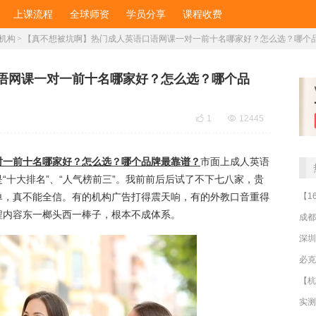
上课流程
全球师资
学员分享
课程收费
机构
>
​【真不想被坑啊】热门成人英语口语网课一对一前十名哪家好？怎么选？哪个
口语网课一对一前十名哪家好？怎么选？哪个品

1

12445
对一前十名哪家好？怎么选？哪个品牌最靠谱？
市面上成人英语
“十大排名”、“人气榜前三”。我前前后后试了不下七八家，贵
单，真不能全信。有的机构广告打得震天响，有的外教口音重得
程内容东一榔头西一棒子，根本不成体系。
成都
深圳