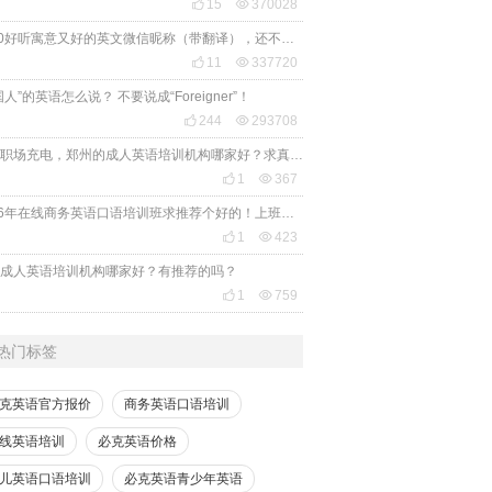

15

370028
2020好听寓意又好的英文微信昵称（带翻译），还不赶紧get起来！

11

337720
国人”的英语怎么说？ 不要说成“Foreigner”！

244

293708
想给职场充电，郑州的成人英语培训机构哪家好？求真实体验，广告勿扰，感谢！

1

367
2026年在线商务英语口语培训班求推荐个好的！上班族急需，哪家好？

1

423
成人英语培训机构哪家好？有推荐的吗？

1

759
热门标签
克英语官方报价
商务英语口语培训
线英语培训
必克英语价格
儿英语口语培训
必克英语青少年英语