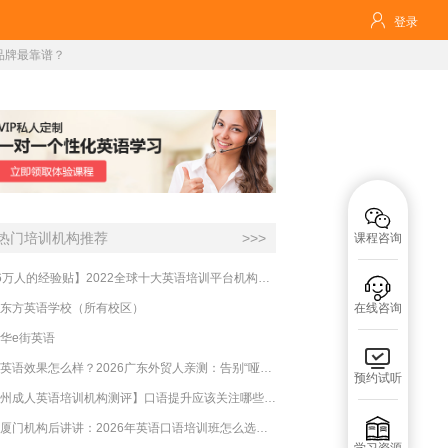

登录
品牌最靠谱？

热门培训机构推荐
>>>
课程咨询
【16万人的经验贴】2022全球十大英语培训平台机构榜单，一文告诉你

东方英语学校（所有校区）
在线咨询
华e街英语

必克英语效果怎么样？2026广东外贸人亲测：告别“哑巴英语”，这才是成年人最高效的自救指南！
预约试听
【杭州成人英语培训机构测评】口语提升应该关注哪些方面？

实测厦门机构后讲讲：2026年英语口语培训班怎么选？避坑指南与高效学习新范式