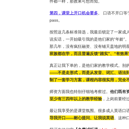
件都一样，那效果可想而知。
第四，课堂上开口机会要多
。 口语不开口
pass。
按照这几条标准筛选，我最后锁定了一家成
说实话，一开始吸引我的是他们家的“年龄”
那几年，没有疯狂融资、没有铺天盖地的明
班族都在学，而且普遍反馈“踏实”、“有效果
真正让我下单的，是他们家的教学模式。别
——不是走形式，而是从发音、词汇、语法
制了一套学习方案，课程内容很实用，完全
师资方面我也特别仔细地考察过。
他们既有
至少有三四年以上的教学经验
，上岗前要经
最让我享受的是课堂氛围。很多成人英语口语
导我开口——耐心提问、让我说英语
。这种