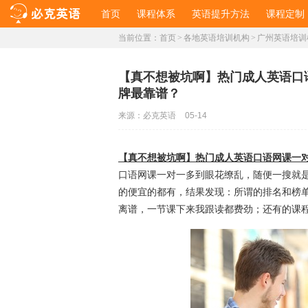
首页
课程体系
英语提升方法
课程定制
当前位置：
首页
>
各地英语培训机构
>
广州英语培训
​【真不想被坑啊】热门成人英语
牌最靠谱？
来源：
必克英语
05-14
【真不想被坑啊】热门成人英语口语网课一
口语网课一对一多到眼花缭乱，随便一搜就是
的便宜的都有，结果发现：所谓的排名和榜
离谱，一节课下来我跟读都费劲；还有的课