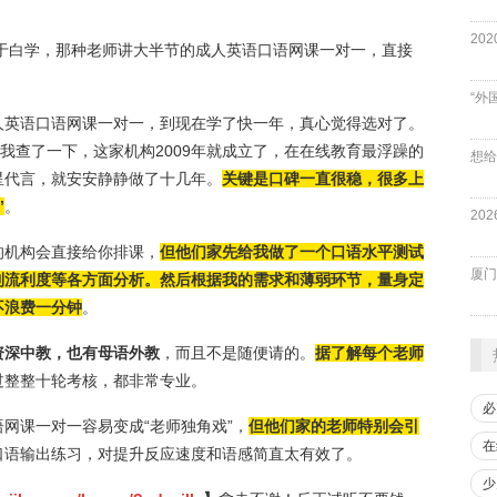
等于白学，那种老师讲大半节的成人英语口语网课一对一，直接
“外
人英语口语网课一对一，到现在学了快一年，真心觉得选对了。
。我查了一下，这家机构2009年就成立了，在在线教育最浮躁的
星代言，就安安静静做了十几年。
关键是口碑一直很稳，很多上
”
。
的机构会直接给你排课，
但他们家先给我做了一个口语水平测试
厦门
到流利度等各方面分析。然后根据我的需求和薄弱环节，量身定
不浪费一分钟
。
资深中教，也有母语外教
，而且不是随便请的。
据了解每个老师
过整整十轮考核，都非常专业。
必
网课一对一容易变成“老师独角戏”，
但他们家的老师特别会引
在
口语输出练习，对提升反应速度和语感简直太有效了。
少