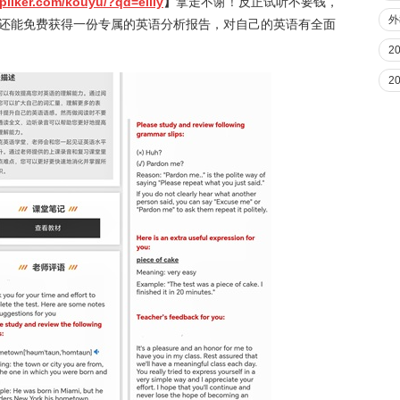
piiker.com/kouyu/?qd=eilly
】
拿走不谢！反正试听不要钱，
外
后还能免费获得一份专属的英语分析报告，对自己的英语有全面
2
2