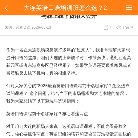
大连英语口语培训班怎么选？2026最新排行榜前十与线上线下费用大公开


大连英语口语培训班怎么选？2026最新排行榜前十
与线上线下费用大公开


来源：必克英语
2026-05-13
1
13815
作为一名在大连职场摸爬滚打多年的“过来人”，我非常理解大家想
提升口语的焦虑。咱们大连的上班族平时工作节奏快，通勤往返高
新园区或者东港商务区已经很累了，如果学英语还要顶着寒风或者
冒着酷暑去线下机构，真的很难坚持。
针对大家关心的“2026最新英语口语课程前十名哪家好？怎么选靠
谱的课程？”这个问题，结合当下的市场需求和大连本地的情况，
我为大家总结了以下避坑与选课指南：
英语口语课程前十名哪家好？核心看这两点
对于咱们大连的职场人来说，选英语口语课程，不能光看品牌名
气，核心要抓住两点：英语思维的培养和契合艾宾浩斯遗忘曲线的