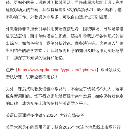
径。更贴心的是，课程时间极其灵活，早晚或周末都能上课，完美
适配职场人的节奏。我保持每周3-5次的高频学习，既不断档，也
不影响工作。外教资源非常多，可以自由选择也可以固定。
外教老师非常擅长引导我用英语直接思考，围绕职场、日常场景搭
建表达逻辑，而非单纯灌输知识点。还会引导我进行各种形式的输
出练习，如角色扮演、案例分析讨论、商务演讲等。这种输入与输
出相结合的教学方式，让我能够将所学的知识及时运用到实际场景
中，加深了对知识的理解和记忆。
点击【
https://www.spiiker.com/yypeixun/?qd=jzwx
】即可领取免
费试听课，试听全程不用钱！
另外，课后找助教反馈也非常及时，不会交了钱就找不到人，这家
服务蛮周到的。怪不得这家能够历经十余年发展，始终保持着稳定
的口碑，成为众多上班族信赖的英语学习平台。
英语口语课程多少钱？2026年大连市场参考
关于大家关心的费用问题，结合2026年大连本地及线上市场的行