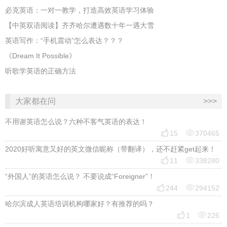
必克英语：一对一教学，打造高效英语学习体验
【中英双语阅读】齐齐哈尔遭遇数十年一遇大雪
英语写作：“手机震动”怎么表达？？？
《Dream It Possible》
听歌学英语的正确方法
大家都在问
>>>
不用谢英语怎么说？六种不客气英语的表达！


15
370465
2020好听寓意又好的英文微信昵称（带翻译），还不赶紧get起来！


11
338280
“外国人”的英语怎么说？ 不要说成“Foreigner”！


244
294152
哈尔滨成人英语培训机构哪家好？有推荐的吗？


1
226