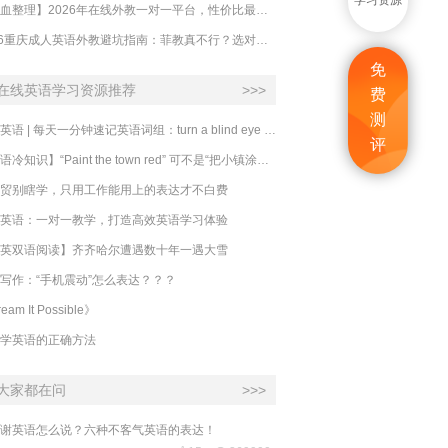
学习资源
【吐血整理】2026年在线外教一对一平台，性价比最高的求推荐！哪家效果好？
2026重庆成人英语外教避坑指南：菲教真不行？选对系统比国籍重要100倍！
免
在线英语学习资源推荐
>>>
费
测
必克英语 | 每天一分钟速记英语词组：turn a blind eye 视而不见
评
​【英语冷知识】“Paint the town red” 可不是“把小镇涂成红色”
贸别瞎学，只用工作能用上的表达才不白费
英语：一对一教学，打造高效英语学习体验
英双语阅读】齐齐哈尔遭遇数十年一遇大雪
写作：“手机震动”怎么表达？？？
eam It Possible》
学英语的正确方法
大家都在问
>>>
谢英语怎么说？六种不客气英语的表达！