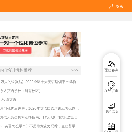

登录

热门培训机构推荐
>>>
课程咨询
【16万人的经验贴】2022全球十大英语培训平台机构榜单，一文告诉你

东方英语学校（所有校区）
在线咨询
华e街英语

实测厦门机构后讲讲：2026年英语口语培训班怎么选？避坑指南与高效学习新范式
预约试听
【上海成人英语机构选择指南】职场人如何找到适合自己的英语课程？

【2026英语怎么学？】不用靠意志力硬撑，全程督学让学英语变成日常习惯