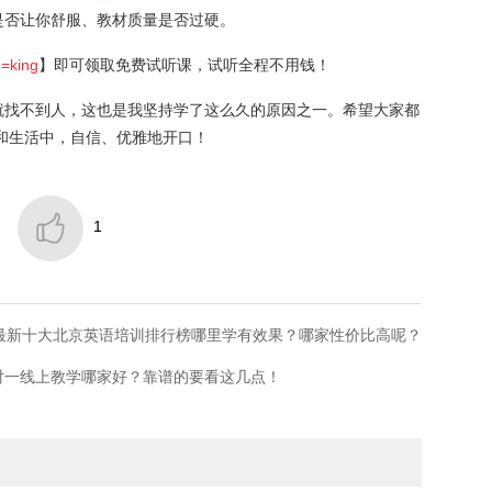
是否让你舒服、教材质量是否过硬。
d=king
】即可领取免费试听课，试听全程不用钱！
就找不到人，这也是我坚持学了这么久的原因之一。希望大家都
场和生活中，自信、优雅地开口！

1
26最新十大北京英语培训排行榜哪里学有效果？哪家性价比高呢？
对一线上教学哪家好？靠谱的要看这几点！