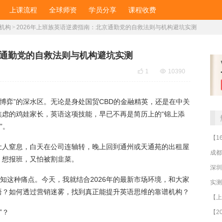
上课流程
全球师资
学员分享
课程收费
机构
>
2026年上班族英语逆袭指南：北京通勤党的自救法则与机构避坑实测
京通勤党的自救法则与机构避坑实测

1

10390
量博弈”的深水区。无论是身处国贸CBD的金融精英，还是在中关
焦虑的鸡娃家长，英语这项技能，早已不再是简历上的“锦上添
”。
让人窒息，白天在公司连轴转，晚上回到通州或天通苑的出租屋
成都
；想报班，又怕被割韭菜。
深圳
深知这种痛点。今天，我就结合2026年的最新市场环境，和大家
语？如何透过营销迷雾，找到真正能提升英语思维的靠谱机构？
”？