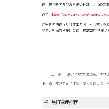
课，去判断老师的发音是否标准、互动模式
点击【
https://www.spiiker.com/yypeixun/?q
这家机构的课后反馈非常及时，不会交了钱
能借此彻底告别哑巴英语，在2026年的职
上一篇：【跑了20家对比总结】20
下一篇：​被割韭菜了才懂：成人英语口语一

热门课程推荐