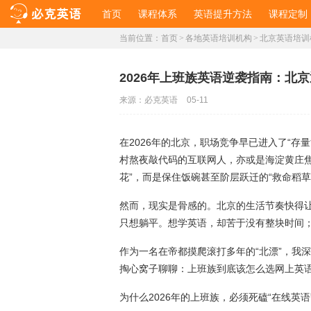
首页
课程体系
英语提升方法
课程定制
当前位置：
首页
>
各地英语培训机构
>
北京英语培训
2026年上班族英语逆袭指南：北
来源：
必克英语
05-11
在2026年的北京，职场竞争早已进入了“存
村熬夜敲代码的互联网人，亦或是海淀黄庄
花”，而是保住饭碗甚至阶层跃迁的“救命稻草
然而，现实是骨感的。北京的生活节奏快得
只想躺平。想学英语，却苦于没有整块时间
作为一名在帝都摸爬滚打多年的“北漂”，我
掏心窝子聊聊：上班族到底该怎么选网上英
为什么2026年的上班族，必须死磕“在线英语