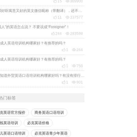

15

369900
2020好听寓意又好的英文微信昵称（带翻译），还不赶紧get起来！

11

337577
国人”的英语怎么说？ 不要说成“Foreigner”！

244

293598
成人英语培训机构哪家好？有推荐的吗？

1

264
成人英语培训机构哪家好？有推荐的吗？

1

750
有人知道外贸英语口语培训机构哪家好吗？有没有排行榜参考一下？最好说下费用

1

901
热门标签
克英语官方报价
商务英语口语培训
线英语培训
必克英语价格
儿英语口语培训
必克英语青少年英语