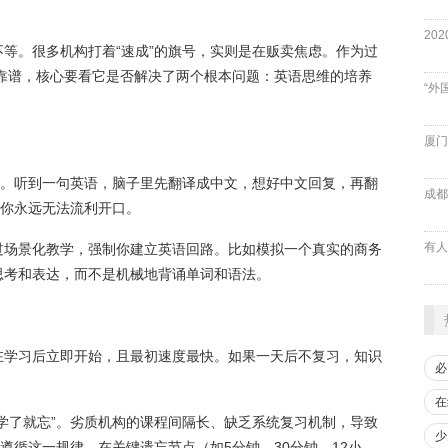
等。很多机构打着“速成”的旗号，实则是在贩卖焦虑。作为过
否靠谱，核心要看它是否解决了两个根本问题：英语思维的培养
“外
厦门
”。听到一句英语，脑子里先翻译成中文，想好中文回复，再翻
成都
致你永远无法流利开口。
过场景化教学，强制你建立英语回路。比如模拟一个真实的商务
思考和表达，而不是机械地背诵单词和语法。
在学习后立即开始，且最初速度最快。如果一天后不复习，知识
必
在
学了就忘”。劣质机构的课程间隔长、缺乏系统复习机制，导致
少
遵循这一规律，在关键遗忘节点（如5分钟、30分钟、12小