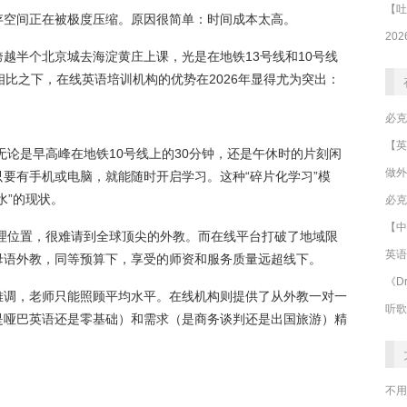
存空间正在被极度压缩。原因很简单：时间成本太高。
越半个北京城去海淀黄庄上课，光是在地铁13号线和10号线
相比之下，在线英语培训机构的优势在2026年显得尤为突出：
无论是早高峰在地铁10号线上的30分钟，还是午休时的片刻闲
做外
要有手机或电脑，就能随时开启学习。这种“碎片化学习”模
水”的现状。
必克
【中
理位置，很难请到全球顶尖的外教。而在线平台打破了地域限
英语
母语外教，同等预算下，享受的师资和服务质量远超线下。
《Dr
口难调，老师只能照顾平均水平。在线机构则提供了从外教一对一
听歌
是哑巴英语还是零基础）和需求（是商务谈判还是出国旅游）精
不用