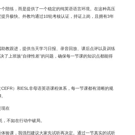
一个陪练，而是提供了一个稳定的纯英语语言环境。在这种高压
提升极快。外教均通过10轮考核认证，持证上岗，且拥有3年
属助教跟进，提供当天学习日报、录音回放、课后点评以及训练
解决了上班族“自律性差”的问题，确保每一节课的知识点都能得
CEFR）和ESL非母语英语课程体系，每一节课都有清晰的规
聊。
是现在
内耗，不如在行动中破局。
听体验课，我强烈建议大家先试听再决定。通过一节真实的试听