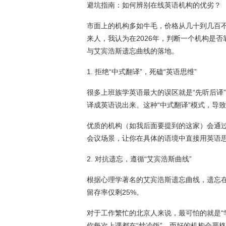
避坑指南：如何辨别在线英语机构的优劣？
市面上的机构多如牛毛，价格从几十到几百不
来人，我认为在2026年，判断一个机构是
与艾宾浩斯遗忘曲线的落地。
1. 拒绝“中式翻译”，死磕“英语思维”
很多上班族学英语最大的误区就是“先听后译
译成英语说出来。这种“中式翻译”模式，导
优质的机构（如我后面要提到的这家）会通
会议场景，让你在具体的语境中直接用英语
2. 对抗遗忘，遵循“艾宾浩斯曲线”
根据心理学著名的艾宾浩斯遗忘曲线，遗忘
留存率仅剩25%。
对于工作繁忙的北京人来说，最可怕的就是“
你每次上课都在“炒冷饭”。而好的机构会严格