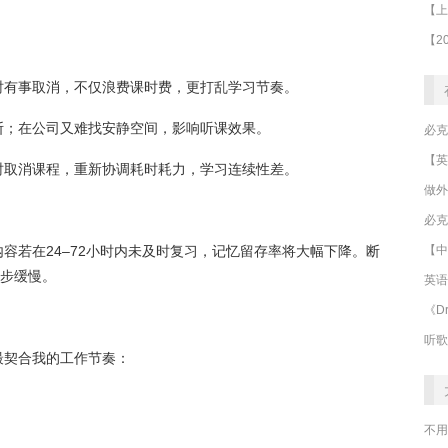
时有事取消，不仅浪费课时费，更打乱学习节奏。
断；在公司又难找安静空间，影响听课效果。
时取消课程，重新协调耗时耗力，学习连续性差。
做外
必克
【中
容若在24–72小时内未及时复习，记忆留存率将大幅下降。断
进步缓慢。
英语
《Dr
听歌
最契合我的工作节奏：
不用