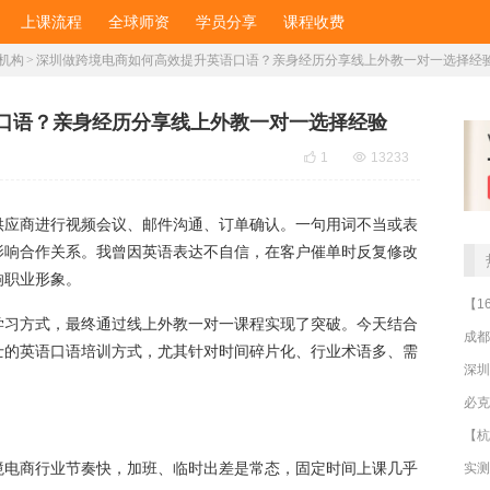
上课流程
全球师资
学员分享
课程收费
机构
>
深圳做跨境电商如何高效提升英语口语？亲身经历分享线上外教一对一选择经
口语？亲身经历分享线上外教一对一选择经验

1

13233
供应商进行视频会议、邮件沟通、订单确认。一句用词不当或表
影响合作关系。我曾因英语表达不自信，在客户催单时反复修改
响职业形象。
学习方式，最终通过线上外教一对一课程实现了突破。今天结合
成都
士的英语口语培训方式，尤其针对时间碎片化、行业术语多、需
深圳
境电商行业节奏快，加班、临时出差是常态，固定时间上课几乎