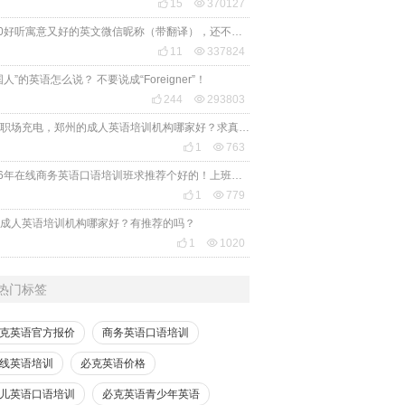

15

370127
2020好听寓意又好的英文微信昵称（带翻译），还不赶紧get起来！

11

337824
国人”的英语怎么说？ 不要说成“Foreigner”！

244

293803
想给职场充电，郑州的成人英语培训机构哪家好？求真实体验，广告勿扰，感谢！

1

763
2026年在线商务英语口语培训班求推荐个好的！上班族急需，哪家好？

1

779
成人英语培训机构哪家好？有推荐的吗？

1

1020
热门标签
克英语官方报价
商务英语口语培训
线英语培训
必克英语价格
儿英语口语培训
必克英语青少年英语