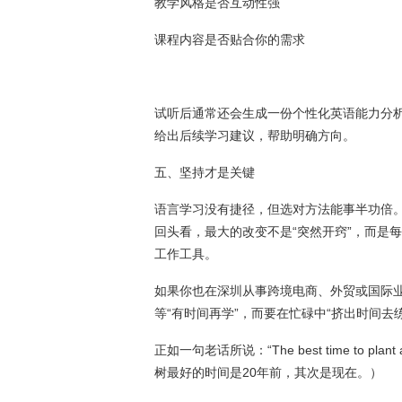
教学风格是否互动性强
课程内容是否贴合你的需求
试听后通常还会生成一份个性化英语能力分
给出后续学习建议，帮助明确方向。
五、坚持才是关键
语言学习没有捷径，但选对方法能事半功倍
回头看，最大的改变不是“突然开窍”，而是
工作工具。
如果你也在深圳从事跨境电商、外贸或国际
等“有时间再学”，而要在忙碌中“挤出时间去练
正如一句老话所说：“The best time to plant a tr
树最好的时间是20年前，其次是现在。）