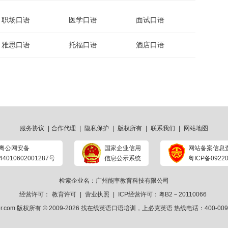
职场口语
医学口语
面试口语
雅思口语
托福口语
酒店口语
服务协议
|
合作代理
|
隐私保护
|
版权所有
|
联系我们
|
网站地图
粤公网安备
国家企业信用
网站备案信息
44010602001287号
信息公示系统
粤ICP备09220
检索企业名：广州能率教育科技有限公司
经营许可：
教育许可
|
营业执照
|
ICP经营许可：粤B2－20110066
ker.com 版权所有 © 2009-2026
找在线英语口语培训
，上
必克英语
热线电话：400-009-