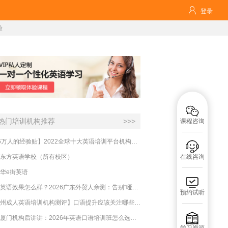

登录
验

热门培训机构推荐
>>>
课程咨询
【16万人的经验贴】2022全球十大英语培训平台机构榜单，一文告诉你

东方英语学校（所有校区）
在线咨询
华e街英语

必克英语效果怎么样？2026广东外贸人亲测：告别“哑巴英语”，这才是成年人最高效的自救指南！
预约试听
【杭州成人英语培训机构测评】口语提升应该关注哪些方面？

实测厦门机构后讲讲：2026年英语口语培训班怎么选？避坑指南与高效学习新范式