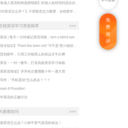
学习资源
【上海成人英语机构选择指南】职场人如何找到适合自己的英语课程？
【2026英语怎么学？】不用靠意志力硬撑，全程督学让学英语变成日常习惯
免
在线英语学习资源推荐
>>>
费
测
必克英语 | 每天一分钟速记英语词组：turn a blind eye 视而不见
评
​【英语冷知识】“Paint the town red” 可不是“把小镇涂成红色”
贸别瞎学，只用工作能用上的表达才不白费
英语：一对一教学，打造高效英语学习体验
英双语阅读】齐齐哈尔遭遇数十年一遇大雪
写作：“手机震动”怎么表达？？？
eam It Possible》
学英语的正确方法
大家都在问
>>>
谢英语怎么说？六种不客气英语的表达！