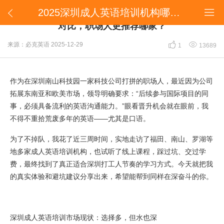
2025深圳成人英语培训机构哪家好？十大口碑机构对比，职场人更推荐哪家？


2025深圳成人英语培训机构哪家好？十大口碑机构
对比，职场人更推荐哪家？


来源：必克英语
2025-12-29
1
13689
作为在深圳南山科技园一家科技公司打拼的职场人，最近因为公司
拓展东南亚和欧美市场，领导明确要求：“后续参与国际项目的同
事，必须具备流利的英语沟通能力。”眼看晋升机会就在眼前，我
不得不重拾荒废多年的英语——尤其是口语。
为了不掉队，我花了近三周时间，实地走访了福田、南山、罗湖等
地多家成人英语培训机构，也试听了线上课程，踩过坑、交过学
费，最终找到了真正适合深圳打工人节奏的学习方式。今天就把我
的真实体验和避坑建议分享出来，希望能帮到同样在深奋斗的你。
深圳成人英语培训市场现状：选择多，但水也深