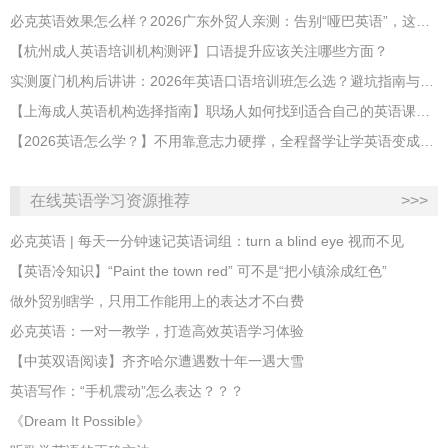
必克英语效果怎么样？2026广东外贸人亲测：告别“哑巴英语”，这才是成年人最高效的自救指南！
【杭州成人英语培训机构测评】口语提升应该关注哪些方面？
实测厦门机构后讲讲：2026年英语口语培训班怎么选？避坑指南与高效学习新范式
【上海成人英语机构选择指南】职场人如何找到适合自己的英语课程？
【2026英语怎么学？】不用靠意志力硬撑，全程督学让学英语变成日常习惯
在线英语学习资源推荐
>>>
必克英语 | 每天一分钟速记英语词组：turn a blind eye 视而不见
​【英语冷知识】“Paint the town red” 可不是“把小镇涂成红色”
做外贸别瞎学，只用工作能用上的表达才不白费
必克英语：一对一教学，打造高效英语学习体验
【中英双语阅读】齐齐哈尔遭遇数十年一遇大雪
英语写作：“手机震动”怎么表达？？？
《Dream It Possible》