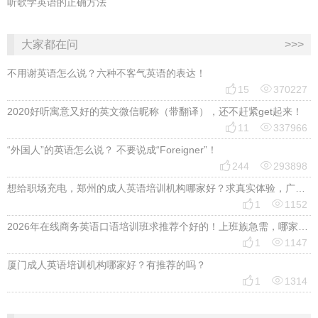
听歌学英语的正确方法
大家都在问
>>>
不用谢英语怎么说？六种不客气英语的表达！


15
370227
2020好听寓意又好的英文微信昵称（带翻译），还不赶紧get起来！


11
337966
“外国人”的英语怎么说？ 不要说成“Foreigner”！


244
293898
想给职场充电，郑州的成人英语培训机构哪家好？求真实体验，广告勿扰，感谢！


1
1152
2026年在线商务英语口语培训班求推荐个好的！上班族急需，哪家好？


1
1147
厦门成人英语培训机构哪家好？有推荐的吗？


1
1314