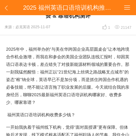
2025 福州英语口语培训机构推荐丨职场商务英语收费 & 靠谱机构测评


2025 福州英语口语培训机构推荐丨职场商务英语收
费 & 靠谱机构测评


来源：必克英语
2025-11-07
1
21147
2025年中，福州举办的“与美在华跨国企业高层圆桌会”让本地跨境
合作机会激增，而我在和参会的美国企业团队连线汇报时，却因英
语口语表达卡顿，差点错失了对接新能源材料领域的重要合作。那
一刻我猛然醒悟：福州正以“21世纪海上丝绸之路战略支点城市”的
姿态“榕”纳全球，英语早已不是加分项，而是抓住跨国合作机遇的
必备技能，绝不能让语言拖了职业发展的后腿。今天就结合我的亲
身经历，聊聊2025最新福州英语口语培训机构哪家好、收费多
少、哪家靠谱？
福州英语口语培训机构收费多少钱？
一开始我执着于福州线下机构，觉得“面对面授课”更有保障。但体
验后才发现，线下模式根本适配不了福州职场人的节奏。我住仓山