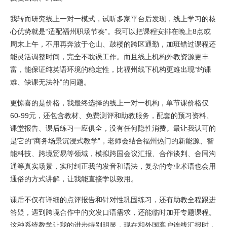
我转而研究线上一对一模式，试听多家平台后发现，线上学习的核
心优势就是“适配福州职场节奏”。我可以把课程安排在晚上8点或
周末上午，不用再奔波于仓山、鼓楼的跨区通勤，加班错过课程还
能灵活调整时间，完全不耽误工作。而且线上机构外教资源更丰
富，能保证纯英语环境的稳定性，比福州线下机构更难出现“约课
难、缺课无法补”的问题。
更惊喜的是价格，我最终选择的线上一对一机构，单节课价格仅
60-99元，还包含教材、免费测评和助教服务，配套的预习资料、
课堂报告、课后练习一应俱全，没有任何隐性消费。最让我认可的
是它的“商务场景沉浸式教学”，老师会结合福州热门的新能源、智
能科技、跨境贸易等领域，模拟跨国会议汇报、合作谈判、合同沟
通等真实场景，实时纠正我的发音和语法，复杂的专业术语也会用
通俗的方式讲解，让我能直接学以致用。
课后不仅有详细的点评报告和针对性巩固练习，还有助教全程跟进
答疑，遇到跨境合作中的突发口语需求，还能临时加开专题课程。
这种系统教学让我的进步特别明显，现在和外国客户连线汇报时，