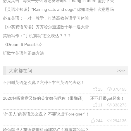
必克英语 | 每天一分钟速记英语词组：hang in there 坚持下去
​【英语冷知识】“Raining cats and dogs” 你知道是什么意思吗
必克英语：一对一教学，打造高效英语学习体验
【中英双语阅读】齐齐哈尔遭遇数十年一遇大雪
英语写作：“手机震动”怎么表达？？？
《Dream It Possible》
听歌学英语的正确方法
大家都在问
>>>
不用谢英语怎么说？六种不客气英语的表达！


15
370455
2020好听寓意又好的英文微信昵称（带翻译），还不赶紧get起来！


11
338273
“外国人”的英语怎么说？ 不要说成“Foreigner”！


244
294136
哈尔滨成人英语培训机构哪家好？有推荐的吗？