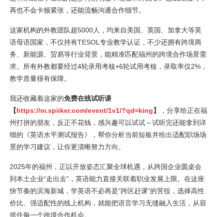
再也不会卡顿紧张，还能流畅沟通合作细节。
这家机构的外教团队超5000人，均来自美国、英国、加拿大等英
语母语国家，不仅持有TESOL专业教学认证，不少还拥有跨境商
务、新能源、贸易等行业背景，能精准匹配福州的跨境合作场景需
求。所有外教都要经过4轮录用考核+6轮试用考核，录取率仅2%，
教学质量很有保障。
我还收藏着这家的
免费在线试听课
【
https://m.spiiker.com/event/1v1/?qd=king
】
，分享给正在福
州打拼的朋友，反正不花钱，感兴趣可以试试～试听完还能拿到详
细的《英语水平测试报告》，帮你分析当前短板并给出适配职场场
景的学习建议，让你更清晰努力方向。
2025年的福州，正以开放姿态汇聚全球机遇，从跨国企业圆桌会
到本土企业“走出去”，英语能力直接关联着职业发展上限。在这座
快节奏的滨海新城，学英语不必再是“跨区赶课”的苦役，选择高性
价比、强适配性的线上机构，就能把语言学习无缝融入生活，从容
抓住每一个跨境合作机会。