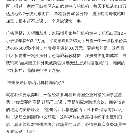
区，报过一家位于鼓楼区东街武夷中心的机构，每天下班从仓山万
达挤地铁2号线到东街口，单程就要40多分钟，遇上晚高峰或临时
加班，根本赶不上课，一个月缺课快一半。
价格更是让人望而却步，以福州几家热门机构为例：职场口语12人
小班课年费约3.2万元，平均单课时230元；外教一对一课程单价高
达480-580元/小时，年套餐普遍超3.8万元。更麻烦的是，这些费
用大多要求一次性预付，还隐藏着教材费、注册费等附加成本。当
我询问“如果因工作外派或跨区调动无法上课能否退款”时，顾问的
含糊其辞让我彻底打消了念头。
福州英语口语培训机构哪家好？
就在我快要放弃时，一位经常参与福州跨国企业对接的同事点醒
我：“你需要的不是‘赶场子上课’，而是能应对跨境会议、商务谈判
的稳定纯英语环境。”这句话让我幡然醒悟：线下课程每周就几小
时，课后立刻回归中文环境，这种碎片化暴露根本练不出流利口
语。真正能应对福州跨境合作场景的口语，必须在真实商务场景中
反复试错、纠正。